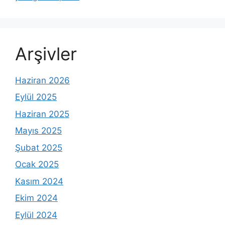
Arşivler
Haziran 2026
Eylül 2025
Haziran 2025
Mayıs 2025
Şubat 2025
Ocak 2025
Kasım 2024
Ekim 2024
Eylül 2024