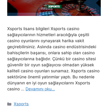
Xsports lisans bilgileri Xsports casino
sağlayıcılarının hizmetleri aracılığıyla çeşitli
casino oyunlarını oynayarak harika vakit
geçirebilirsiniz. Aslında casino endüstrisindeki
bahisçilerin başarısı, onlara sahip olan casino
sağlayıcılarına bağlıdır. Çünkü bir casino sitesi
güvenilir bir oyun sağlayıcısı olmadan yüksek
kaliteli casino oyunları sunamaz. Xsports casino
sektörüne önemli yatırımlar yaptı. Bu nedenle
dünyanın en iyi oyun sağlayıcılarını Xsports
casino …
Devamını oku…
Kategoriler
Xsports