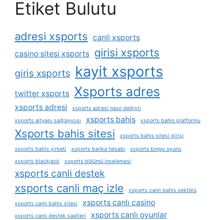
Etiket Bulutu
adresi xsports
canli xsports
girisi xsports
casino sitesi xsports
kayit xsports
giris xsports
Xsports adres
twitter xsports
xsports adresi
xsports adresi nasıl değişti
xsports bahis
xsports altyapı sağlayıcısı
xsports bahis platformu
Xsports bahis sitesi
xsports bahis sitesi girişi
xsports bahis şirketi
xsports banka hesabı
xsports bingo oyunu
xsports blackjack
xsports bölümü i̇ncelemesi
xsports canli destek
xsports canli maç izle
xsports canlı bahis sektörü
xsports canlı casino
xsports canlı bahis sitesi
xsports canlı oyunlar
xsports canlı destek saatleri