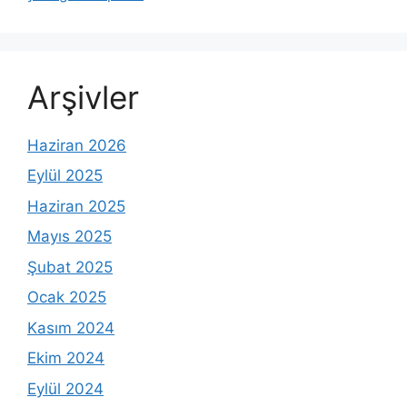
Arşivler
Haziran 2026
Eylül 2025
Haziran 2025
Mayıs 2025
Şubat 2025
Ocak 2025
Kasım 2024
Ekim 2024
Eylül 2024