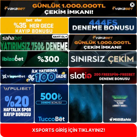
×
XSPORTS GİRİŞ İÇİN TIKLAYINIZ!