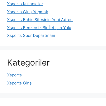
Xsports Kullanıcılar
Xsports Giriş Yapmak
Xsports Bahis Sitesinin Yeni Adresi
Xsports Benzersiz Bir İletişim Yolu
Xsports Spor Departmanı
Kategoriler
Xsports
Xsports Giriş