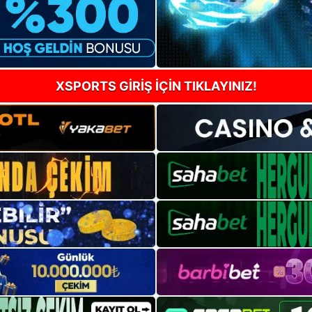
XSPORTS GİRİŞ İÇİN TIKLAYINIZ!