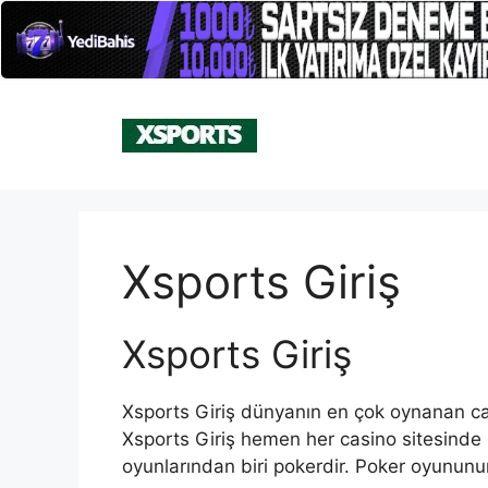
İçeriğe
atla
Xsports Giriş
Xsports Giriş
Xsports Giriş dünyanın en çok oynanan ca
Xsports Giriş hemen her casino sitesinde
oyunlarından biri pokerdir. Poker oyununun