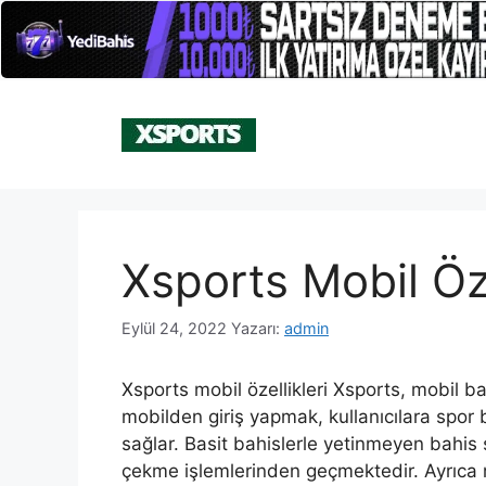
İçeriğe
atla
Xsports Mobil Öze
Eylül 24, 2022
Yazarı:
admin
Xsports mobil özellikleri Xsports, mobil 
mobilden giriş yapmak, kullanıcılara spor b
sağlar. Basit bahislerle yetinmeyen bahis 
çekme işlemlerinden geçmektedir. Ayrıca mo