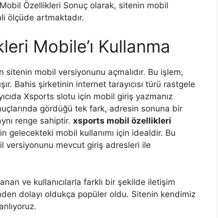
Mobil Özellikleri Sonuç olarak, sitenin mobil
li ölçüde artmaktadır.
leri Mobile’ı Kullanma
n sitenin mobil versiyonunu açmalıdır. Bu işlem,
şır. Bahis şirketinin internet tarayıcısı türü rastgele
ıcıda Xsports slotu için mobil giriş yazmanız
onuçlarında gördüğü tek fark, adresin sonuna bir
aynı renge sahiptir.
xsports mobil özellikleri
n gelecekteki mobil kullanımı için idealdir. Bu
 versiyonunu mevcut giriş adresleri ile
nan ve kullanıcılarla farklı bir şekilde iletişim
inden dolayı oldukça popüler oldu. Sitenin kendimiz
anlıyoruz.