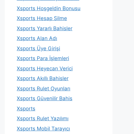
Xsports Hoşgeldin Bonusu
Xsports Hesap Silme
Xsports Yararlı Bahisler
Xsports Alan Adı
Xsports Üye Girişi
Xsports Para İşlemleri
Xsports Heyecan Verici
Xsports Akıllı Bahisler
Xsports Rulet Oyunları
Xsports Güvenilir Bahis
Xsports
Xsports Rulet Yazılımı
Xsports Mobil Tarayıcı