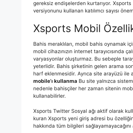
gereksiz endişelerden kurtarıyor. Xsports 
versiyonunu kullanan katılımcı sayısı önem
Xsports Mobil Özellik
Bahis meraklıları, mobil bahis oynamak içi
mobil cihazınızın internet tarayıcısında çalı
varyasyonlar oluşturmaz. Bu sebeple taray
yeterlidir. Bahis şirketinin gelen arama s
harf eklenmesidir. Ayrıca site arayüzü ile 
mobile’ı kullanma
Bu site yalnızca sistemi
nedenle bahisçiler her zaman sitenin mobil
kullanabilirler.
Xsports Twitter Sosyal ağı aktif olarak kulla
kuran Xsports yeni giriş adresi bu özelliğ
hakkında tüm bilgileri sağlayamayacağını 