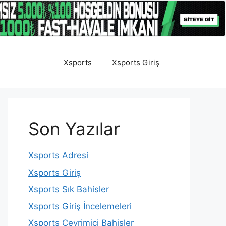
Xsports
Xsports Giriş
Son Yazılar
Xsports Adresi
Xsports Giriş
Xsports Sık Bahisler
Xsports Giriş İncelemeleri
Xsports Çevrimiçi Bahisler