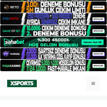
İçeriğe
atla
Menü