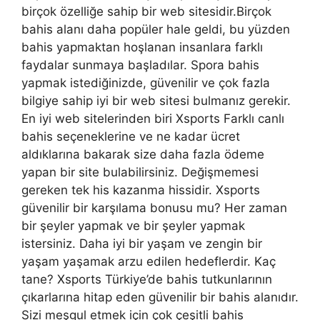
birçok özelliğe sahip bir web sitesidir.Birçok
bahis alanı daha popüler hale geldi, bu yüzden
bahis yapmaktan hoşlanan insanlara farklı
faydalar sunmaya başladılar. Spora bahis
yapmak istediğinizde, güvenilir ve çok fazla
bilgiye sahip iyi bir web sitesi bulmanız gerekir.
En iyi web sitelerinden biri Xsports Farklı canlı
bahis seçeneklerine ve ne kadar ücret
aldıklarına bakarak size daha fazla ödeme
yapan bir site bulabilirsiniz. Değişmemesi
gereken tek his kazanma hissidir. Xsports
güvenilir bir karşılama bonusu mu? Her zaman
bir şeyler yapmak ve bir şeyler yapmak
istersiniz. Daha iyi bir yaşam ve zengin bir
yaşam yaşamak arzu edilen hedeflerdir. Kaç
tane? Xsports Türkiye’de bahis tutkunlarının
çıkarlarına hitap eden güvenilir bir bahis alanıdır.
Sizi meşgul etmek için çok çeşitli bahis