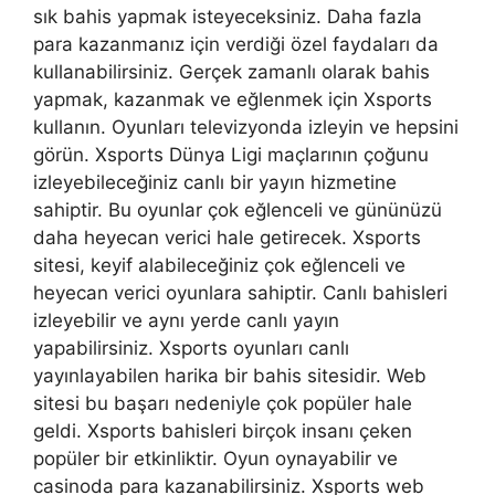
sık bahis yapmak isteyeceksiniz. Daha fazla
para kazanmanız için verdiği özel faydaları da
kullanabilirsiniz. Gerçek zamanlı olarak bahis
yapmak, kazanmak ve eğlenmek için Xsports
kullanın. Oyunları televizyonda izleyin ve hepsini
görün. Xsports Dünya Ligi maçlarının çoğunu
izleyebileceğiniz canlı bir yayın hizmetine
sahiptir. Bu oyunlar çok eğlenceli ve gününüzü
daha heyecan verici hale getirecek. Xsports
sitesi, keyif alabileceğiniz çok eğlenceli ve
heyecan verici oyunlara sahiptir. Canlı bahisleri
izleyebilir ve aynı yerde canlı yayın
yapabilirsiniz. Xsports oyunları canlı
yayınlayabilen harika bir bahis sitesidir. Web
sitesi bu başarı nedeniyle çok popüler hale
geldi. Xsports bahisleri birçok insanı çeken
popüler bir etkinliktir. Oyun oynayabilir ve
casinoda para kazanabilirsiniz. Xsports web