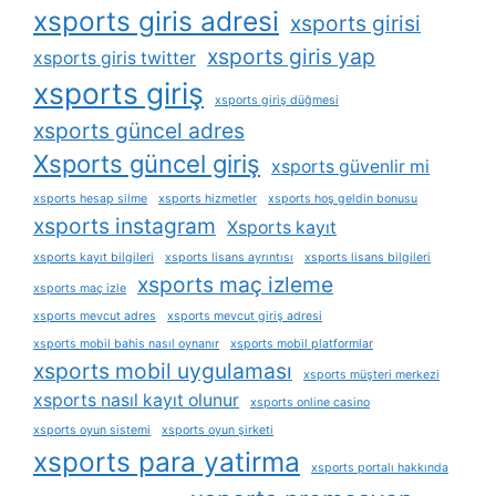
xsports giris adresi
xsports girisi
xsports giris yap
xsports giris twitter
xsports giriş
xsports giriş düğmesi
xsports güncel adres
Xsports güncel giriş
xsports güvenlir mi
xsports hesap silme
xsports hizmetler
xsports hoş geldin bonusu
xsports instagram
Xsports kayıt
xsports kayıt bilgileri
xsports lisans ayrıntısı
xsports lisans bilgileri
xsports maç izleme
xsports maç izle
xsports mevcut adres
xsports mevcut giriş adresi
xsports mobil bahis nasıl oynanır
xsports mobil platformlar
xsports mobil uygulaması
xsports müşteri merkezi
xsports nasıl kayıt olunur
xsports online casino
xsports oyun sistemi
xsports oyun şirketi
xsports para yatirma
xsports portalı hakkında