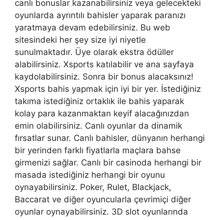
canlı bonuslar kazanabilirsiniz veya gelecekteki
oyunlarda ayrıntılı bahisler yaparak paranızı
yaratmaya devam edebilirsiniz. Bu web
sitesindeki her şey size iyi niyetle
sunulmaktadır. Üye olarak ekstra ödüller
alabilirsiniz. Xsports katılabilir ve ana sayfaya
kaydolabilirsiniz. Sonra bir bonus alacaksınız!
Xsports bahis yapmak için iyi bir yer. İstediğiniz
takıma istediğiniz ortaklık ile bahis yaparak
kolay para kazanmaktan keyif alacağınızdan
emin olabilirsiniz. Canlı oyunlar da dinamik
fırsatlar sunar. Canlı bahisler, dünyanın herhangi
bir yerinden farklı fiyatlarla maçlara bahse
girmenizi sağlar. Canlı bir casinoda herhangi bir
masada istediğiniz herhangi bir oyunu
oynayabilirsiniz. Poker, Rulet, Blackjack,
Baccarat ve diğer oyuncularla çevrimiçi diğer
oyunlar oynayabilirsiniz. 3D slot oyunlarında