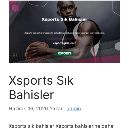
Xsports Sık
Bahisler
Haziran 16, 2026
Yazarı:
admin
Xsports sık bahisler Xsports bahislerine daha