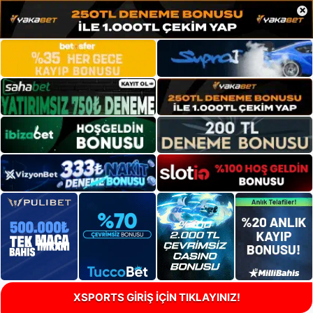
×
XSPORTS GİRİŞ İÇİN TIKLAYINIZ!