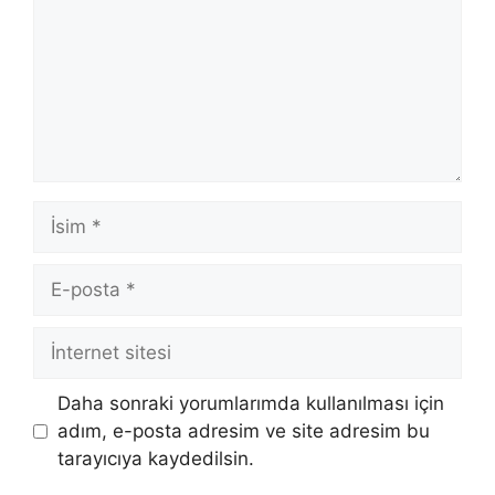
İsim
E-
posta
İnternet
sitesi
Daha sonraki yorumlarımda kullanılması için
adım, e-posta adresim ve site adresim bu
tarayıcıya kaydedilsin.