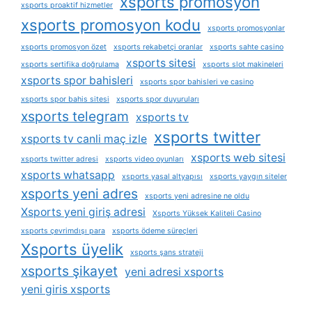
xsports promosyon
xsports proaktif hizmetler
xsports promosyon kodu
xsports promosyonlar
xsports promosyon özet
xsports rekabetçi oranlar
xsports sahte casino
xsports sitesi
xsports sertifika doğrulama
xsports slot makineleri
xsports spor bahisleri
xsports spor bahisleri ve casino
xsports spor bahis sitesi
xsports spor duyuruları
xsports telegram
xsports tv
xsports twitter
xsports tv canli maç izle
xsports web sitesi
xsports twitter adresi
xsports video oyunları
xsports whatsapp
xsports yasal altyapısı
xsports yaygın siteler
xsports yeni adres
xsports yeni adresine ne oldu
Xsports yeni giriş adresi
Xsports Yüksek Kaliteli Casino
xsports çevrimdışı para
xsports ödeme süreçleri
Xsports üyelik
xsports şans strateji
xsports şikayet
yeni adresi xsports
yeni giris xsports