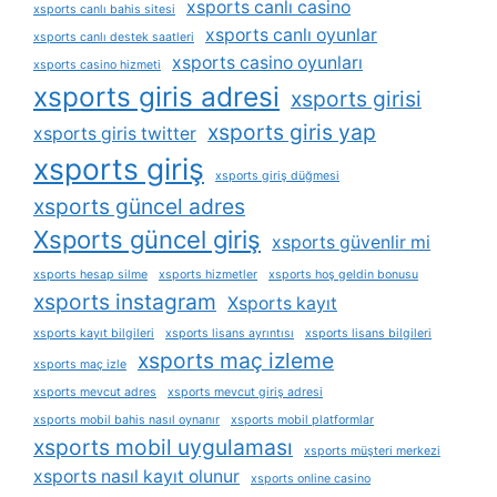
xsports canlı casino
xsports canlı bahis sitesi
xsports canlı oyunlar
xsports canlı destek saatleri
xsports casino oyunları
xsports casino hizmeti
xsports giris adresi
xsports girisi
xsports giris yap
xsports giris twitter
xsports giriş
xsports giriş düğmesi
xsports güncel adres
Xsports güncel giriş
xsports güvenlir mi
xsports hesap silme
xsports hizmetler
xsports hoş geldin bonusu
xsports instagram
Xsports kayıt
xsports kayıt bilgileri
xsports lisans ayrıntısı
xsports lisans bilgileri
xsports maç izleme
xsports maç izle
xsports mevcut adres
xsports mevcut giriş adresi
xsports mobil bahis nasıl oynanır
xsports mobil platformlar
xsports mobil uygulaması
xsports müşteri merkezi
xsports nasıl kayıt olunur
xsports online casino