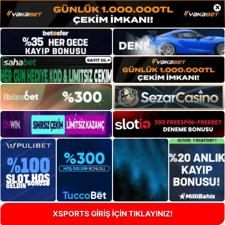
×
XSPORTS GİRİŞ İÇİN TIKLAYINIZ!