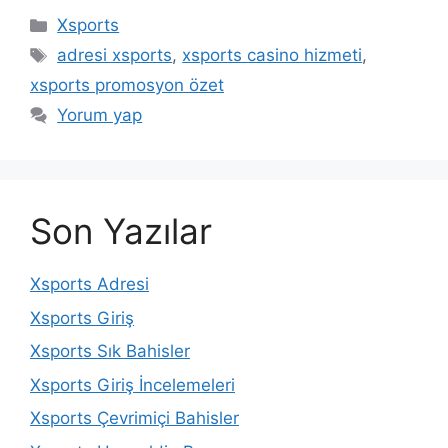
Kategoriler
Xsports
Etiketler
adresi xsports
,
xsports casino hizmeti
,
xsports promosyon özet
Yorum yap
Son Yazılar
Xsports Adresi
Xsports Giriş
Xsports Sık Bahisler
Xsports Giriş İncelemeleri
Xsports Çevrimiçi Bahisler