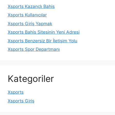
Xsports Kazançlı Bahis
Xsports Kullanıcılar
Xsports Giriş Yapmak
Xsports Bahis Sitesinin Yeni Adresi
Xsports Benzersiz Bir İletişim Yolu
Xsports Spor Departmanı
Kategoriler
Xsports
Xsports Giriş