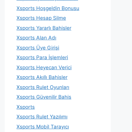
Xsports Hoşgeldin Bonusu
Xsports Hesap Silme
Xsports Yararlı Bahisler
Xsports Alan Adı
Xsports Üye Girişi
Xsports Para İşlemleri
Xsports Heyecan Verici
Xsports Akıllı Bahisler
Xsports Rulet Oyunları
Xsports Güvenilir Bahis
Xsports
Xsports Rulet Yazılımı
Xsports Mobil Tarayıcı