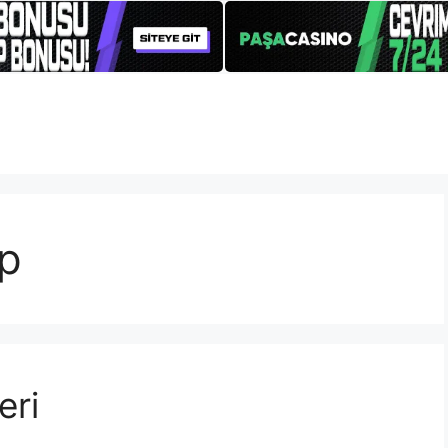
p
eri