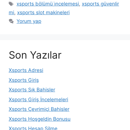
Etiketler
xsports bölümü i̇ncelemesi
,
xsports güvenlir
mi
,
xsports slot makineleri
Yorum yap
Son Yazılar
Xsports Adresi
Xsports Giriş
Xsports Sık Bahisler
Xsports Giriş İncelemeleri
Xsports Çevrimiçi Bahisler
Xsports Hoşgeldin Bonusu
Xsports Hesap Silme