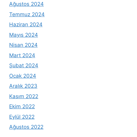
Ağustos 2024
Temmuz 2024
Haziran 2024
Mayıs 2024
Nisan 2024
Mart 2024
Şubat 2024
Ocak 2024
Aralık 2023
Kasım 2022
Ekim 2022
Eylül 2022
Ağustos 2022