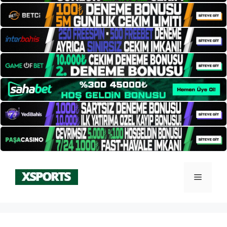
İçeriğe
atla
Menü