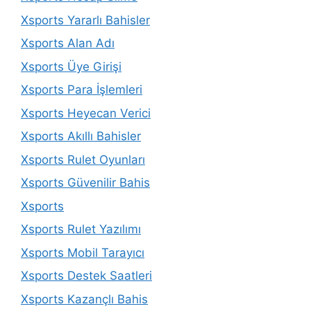
Xsports Yararlı Bahisler
Xsports Alan Adı
Xsports Üye Girişi
Xsports Para İşlemleri
Xsports Heyecan Verici
Xsports Akıllı Bahisler
Xsports Rulet Oyunları
Xsports Güvenilir Bahis
Xsports
Xsports Rulet Yazılımı
Xsports Mobil Tarayıcı
Xsports Destek Saatleri
Xsports Kazançlı Bahis