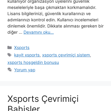
kullanıyor organizasyon üyelerini güvenlik
meseleleriyle başa çıkmaktan korkmamalıdır.
Lisans bilgilerinizi, güvenlik kurallarınızı ve
adımlarınızı kontrol edin. Kullanıcı incelemeleri
dinlemek önemlidir. Dikkate alınması gereken bir
diğer …
Devamını oku…
Kategoriler
Xsports
Etiketler
kayit xsports
,
xsports çevrimiçi sistem
,
xsports hoşgeldin bonusu
Yorum yap
Xsports Çevrimiçi
Bahisler