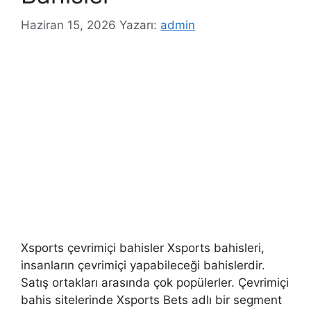
Haziran 15, 2026
Yazarı:
admin
Xsports çevrimiçi bahisler Xsports bahisleri,
insanların çevrimiçi yapabileceği bahislerdir.
Satış ortakları arasında çok popülerler. Çevrimiçi
bahis sitelerinde Xsports Bets adlı bir segment