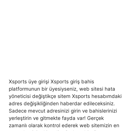
Xsports üye girişi Xsports giriş bahis
platformunun bir üyesiyseniz, web sitesi hata
yöneticisi değiştikçe sitem Xsports hesabımdaki
adres değişikliğinden haberdar edileceksiniz.
Sadece mevcut adresinizi girin ve bahislerinizi
yerleştirin ve gitmekte fayda var! Gerçek
zamanlı olarak kontrol ederek web sitemizin en