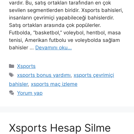
vardır. Bu, satış ortakları tarafından en çok
sevilen segmentlerden biridir. Xsports bahisleri,
insanların çevrimiçi yapabileceği bahislerdir.
Satış ortakları arasında çok popülerler.
Futbolda, “basketbol,” voleybol, hentbol, masa
tenisi, Amerikan futbolu ve voleybolda sağlam
bahisler …
Devamını oku…
Kategoriler
Xsports
Etiketler
xsports bonus yardımı
,
xsports çevrimiçi
bahisler
,
xsports maç izleme
Yorum yap
Xsports Hesap Silme