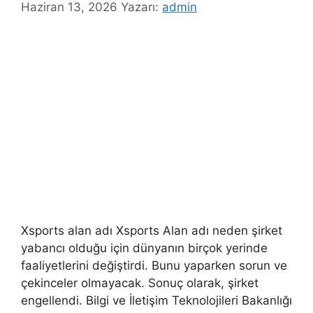
Haziran 13, 2026
Yazarı:
admin
Xsports alan adı Xsports Alan adı neden şirket
yabancı olduğu için dünyanın birçok yerinde
faaliyetlerini değiştirdi. Bunu yaparken sorun ve
çekinceler olmayacak. Sonuç olarak, şirket
engellendi. Bilgi ve İletişim Teknolojileri Bakanlığı