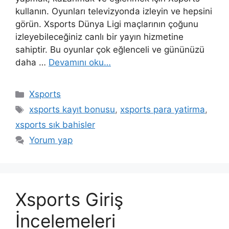
kullanın. Oyunları televizyonda izleyin ve hepsini
görün. Xsports Dünya Ligi maçlarının çoğunu
izleyebileceğiniz canlı bir yayın hizmetine
sahiptir. Bu oyunlar çok eğlenceli ve gününüzü
daha …
Devamını oku…
Kategoriler
Xsports
Etiketler
xsports kayıt bonusu
,
xsports para yatirma
,
xsports sık bahisler
Yorum yap
Xsports Giriş
İncelemeleri