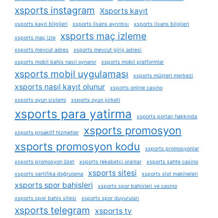
xsports instagram
Xsports kayıt
xsports kayıt bilgileri
xsports lisans ayrıntısı
xsports lisans bilgileri
xsports maç izleme
xsports maç izle
xsports mevcut adres
xsports mevcut giriş adresi
xsports mobil bahis nasıl oynanır
xsports mobil platformlar
xsports mobil uygulaması
xsports müşteri merkezi
xsports nasıl kayıt olunur
xsports online casino
xsports oyun sistemi
xsports oyun şirketi
xsports para yatirma
xsports portalı hakkında
xsports promosyon
xsports proaktif hizmetler
xsports promosyon kodu
xsports promosyonlar
xsports promosyon özet
xsports rekabetçi oranlar
xsports sahte casino
xsports sitesi
xsports sertifika doğrulama
xsports slot makineleri
xsports spor bahisleri
xsports spor bahisleri ve casino
xsports spor bahis sitesi
xsports spor duyuruları
xsports telegram
xsports tv