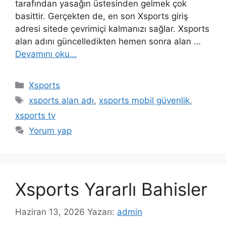
tarafından yasağın üstesinden gelmek çok
basittir. Gerçekten de, en son Xsports giriş
adresi sitede çevrimiçi kalmanızı sağlar. Xsports
alan adını güncelledikten hemen sonra alan …
Devamını oku…
Kategoriler
Xsports
Etiketler
xsports alan adı
,
xsports mobil güvenlik
,
xsports tv
Yorum yap
Xsports Yararlı Bahisler
Haziran 13, 2026
Yazarı:
admin