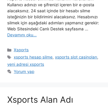
Kullanıcı adınızı ve şifrenizi içeren bir e-posta
alacaksınız. 24 saat içinde bir hesabı silme
isteğinizin bir bildirimini alacaksınız. Hesabınızı
silmek için aşağıdaki adımları yapmanız gerekir:
Web Sitesindeki Canlı Destek sayfasına …
Devamını oku…
Kategoriler
Xsports
Etiketler
xsports hesap silme
,
xsports slot casinoları
,
yeni adresi xsports
Yorum yap
Xsports Alan Adı