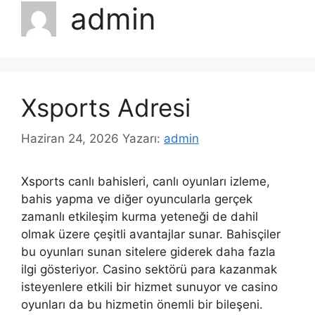
admin
Xsports Adresi
Haziran 24, 2026
Yazarı:
admin
Xsports canlı bahisleri, canlı oyunları izleme,
bahis yapma ve diğer oyuncularla gerçek
zamanlı etkileşim kurma yeteneği de dahil
olmak üzere çeşitli avantajlar sunar. Bahisçiler
bu oyunları sunan sitelere giderek daha fazla
ilgi gösteriyor. Casino sektörü para kazanmak
isteyenlere etkili bir hizmet sunuyor ve casino
oyunları da bu hizmetin önemli bir bileşeni.