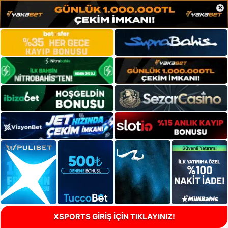
×
XSPORTS GİRİŞ İÇİN TIKLAYINIZ!