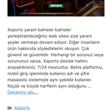
Xsports yararlı bahisler bahisler
yerleştirebileceğiniz web sitesi size yararlı
şeyler vermeye devam ediyor. Diğer insanların
ürün hakkında söylediklerini okuyun. Çok
güvenli ve güvenlidir. Herhangi bir sorunuz veya
sorununuz varsa, Xsports destek hattını
arayabilirsiniz. 7/24 mevcuttur. Bahis platformu,
mobil giriş işleminde kullanıcı adı ve şifre
masaüstü sistemiyle aynı şekilde kullanılır.
Küçük ve büyük harflerin aynı olduğunu …
Devamını oku…
Kategoriler
Xsports