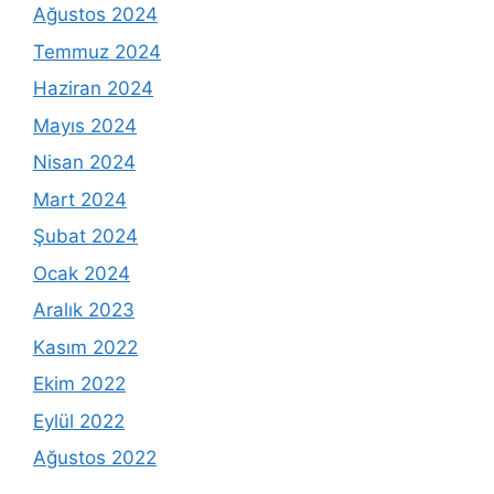
Ağustos 2024
Temmuz 2024
Haziran 2024
Mayıs 2024
Nisan 2024
Mart 2024
Şubat 2024
Ocak 2024
Aralık 2023
Kasım 2022
Ekim 2022
Eylül 2022
Ağustos 2022