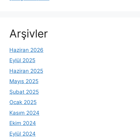
Arşivler
Haziran 2026
Eylül 2025
Haziran 2025
Mayıs 2025
Şubat 2025
Ocak 2025
Kasım 2024
Ekim 2024
Eylül 2024