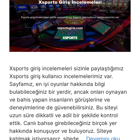
Xsports giriş incelemeleri sizinle paylaştığımız
Xsports giriş kullanıcı incelemelerimiz var.
Sayfamız, en iyi oyunlar hakkında bilgi
bulabileceğiniz bir yerdir, ancak onları oynayan
ve bahis yapan insanların görüşlerine ve
deneyimlerine de güvenebilirsiniz. Bu siteyi
uzun süre dikkatli ve adil bir şekilde kontrol
ettik. Canlı bahse girebileceğiniz birçok yer
hakkında konuşuyor ve buluyoruz. Siteye
katılmak istiyorsanız, sitede …
Devamını oku…