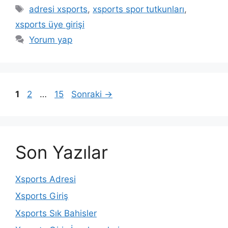
Etiketler
adresi xsports
,
xsports spor tutkunları
,
xsports üye girişi
Yorum yap
Yazı
Sayfa
Sayfa
Sayfa
1
2
…
15
Sonraki
→
dolaşımı
Son Yazılar
Xsports Adresi
Xsports Giriş
Xsports Sık Bahisler