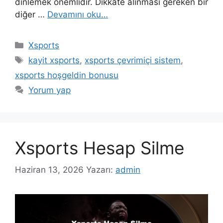
dinlemek önemlidir. Dikkate alınması gereken bir
diğer …
Devamını oku…
Kategoriler
Xsports
Etiketler
kayit xsports
,
xsports çevrimiçi sistem
,
xsports hoşgeldin bonusu
Yorum yap
Xsports Hesap Silme
Haziran 13, 2026
Yazarı:
admin