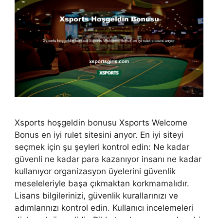
Xsports hoşgeldin bonusu Xsports Welcome
Bonus en iyi rulet sitesini arıyor. En iyi siteyi
seçmek için şu şeyleri kontrol edin: Ne kadar
güvenli ne kadar para kazanıyor insanı ne kadar
kullanıyor organizasyon üyelerini güvenlik
meseleleriyle başa çıkmaktan korkmamalıdır.
Lisans bilgilerinizi, güvenlik kurallarınızı ve
adımlarınızı kontrol edin. Kullanıcı incelemeleri