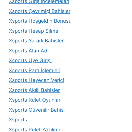
Xsports Giriş İncelemeleri
Xsports Çevrimiçi Bahisler
Xsports Hoşgeldin Bonusu
Xsports Hesap Silme
Xsports Yararlı Bahisler
Xsports Alan Adı
Xsports Üye Girişi
Xsports Para İşlemleri
Xsports Heyecan Verici
Xsports Akıllı Bahisler
Xsports Rulet Oyunları
Xsports Güvenilir Bahis
Xsports
Xsports Rulet Yazılımı