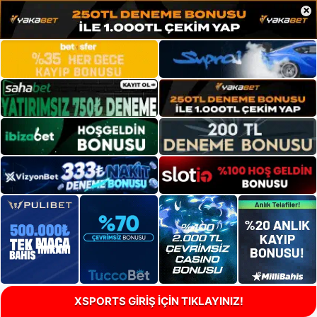
×
XSPORTS GİRİŞ İÇİN TIKLAYINIZ!