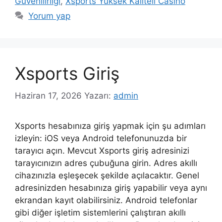
Güvenilirliği
,
Xsports Yüksek Kaliteli Casino
Yorum yap
Xsports Giriş
Haziran 17, 2026
Yazarı:
admin
Xsports hesabınıza giriş yapmak için şu adımları
izleyin: iOS veya Android telefonunuzda bir
tarayıcı açın. Mevcut Xsports giriş adresinizi
tarayıcınızın adres çubuğuna girin. Adres akıllı
cihazınızla eşleşecek şekilde açılacaktır. Genel
adresinizden hesabınıza giriş yapabilir veya aynı
ekrandan kayıt olabilirsiniz. Android telefonlar
gibi diğer işletim sistemlerini çalıştıran akıllı