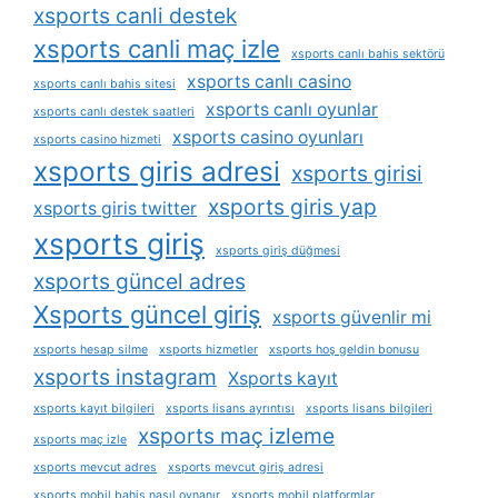
xsports canli destek
xsports canli maç izle
xsports canlı bahis sektörü
xsports canlı casino
xsports canlı bahis sitesi
xsports canlı oyunlar
xsports canlı destek saatleri
xsports casino oyunları
xsports casino hizmeti
xsports giris adresi
xsports girisi
xsports giris yap
xsports giris twitter
xsports giriş
xsports giriş düğmesi
xsports güncel adres
Xsports güncel giriş
xsports güvenlir mi
xsports hesap silme
xsports hizmetler
xsports hoş geldin bonusu
xsports instagram
Xsports kayıt
xsports kayıt bilgileri
xsports lisans ayrıntısı
xsports lisans bilgileri
xsports maç izleme
xsports maç izle
xsports mevcut adres
xsports mevcut giriş adresi
xsports mobil bahis nasıl oynanır
xsports mobil platformlar