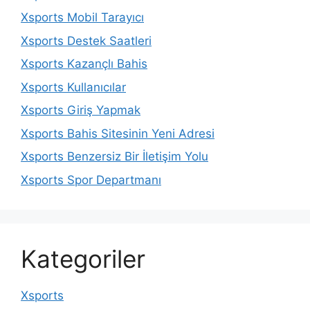
Xsports Mobil Tarayıcı
Xsports Destek Saatleri
Xsports Kazançlı Bahis
Xsports Kullanıcılar
Xsports Giriş Yapmak
Xsports Bahis Sitesinin Yeni Adresi
Xsports Benzersiz Bir İletişim Yolu
Xsports Spor Departmanı
Kategoriler
Xsports