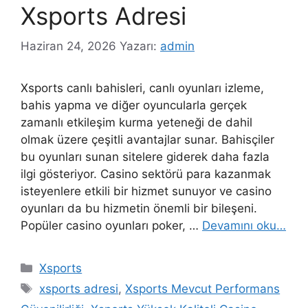
Xsports Adresi
Haziran 24, 2026
Yazarı:
admin
Xsports canlı bahisleri, canlı oyunları izleme,
bahis yapma ve diğer oyuncularla gerçek
zamanlı etkileşim kurma yeteneği de dahil
olmak üzere çeşitli avantajlar sunar. Bahisçiler
bu oyunları sunan sitelere giderek daha fazla
ilgi gösteriyor. Casino sektörü para kazanmak
isteyenlere etkili bir hizmet sunuyor ve casino
oyunları da bu hizmetin önemli bir bileşeni.
Popüler casino oyunları poker, …
Devamını oku…
Kategoriler
Xsports
Etiketler
xsports adresi
,
Xsports Mevcut Performans