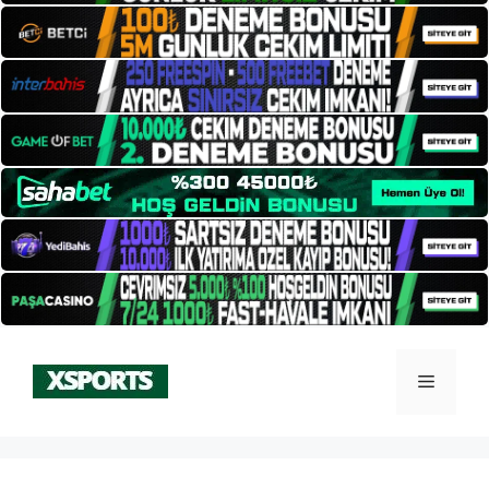
İçeriğe
atla
Menü