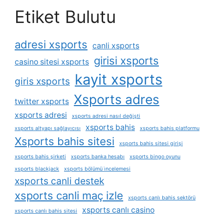
Etiket Bulutu
adresi xsports
canli xsports
girisi xsports
casino sitesi xsports
kayit xsports
giris xsports
Xsports adres
twitter xsports
xsports adresi
xsports adresi nasıl değişti
xsports bahis
xsports altyapı sağlayıcısı
xsports bahis platformu
Xsports bahis sitesi
xsports bahis sitesi girişi
xsports bahis şirketi
xsports banka hesabı
xsports bingo oyunu
xsports blackjack
xsports bölümü i̇ncelemesi
xsports canli destek
xsports canli maç izle
xsports canlı bahis sektörü
xsports canlı casino
xsports canlı bahis sitesi