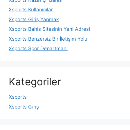
Xsports Kullanıcılar
Xsports Giriş Yapmak
Xsports Bahis Sitesinin Yeni Adresi
Xsports Benzersiz Bir İletişim Yolu
Xsports Spor Departmanı
Kategoriler
Xsports
Xsports Giriş