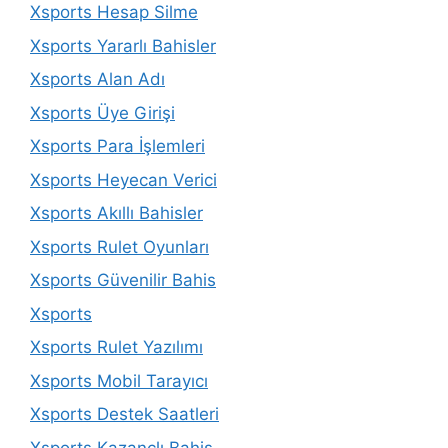
Xsports Hesap Silme
Xsports Yararlı Bahisler
Xsports Alan Adı
Xsports Üye Girişi
Xsports Para İşlemleri
Xsports Heyecan Verici
Xsports Akıllı Bahisler
Xsports Rulet Oyunları
Xsports Güvenilir Bahis
Xsports
Xsports Rulet Yazılımı
Xsports Mobil Tarayıcı
Xsports Destek Saatleri
Xsports Kazançlı Bahis