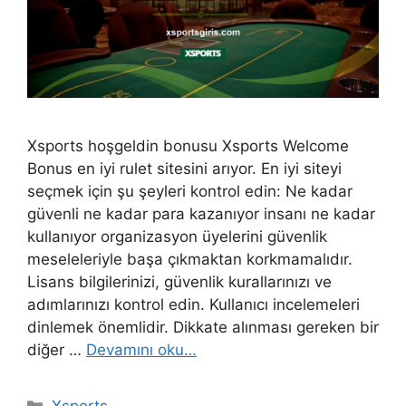
Xsports hoşgeldin bonusu Xsports Welcome
Bonus en iyi rulet sitesini arıyor. En iyi siteyi
seçmek için şu şeyleri kontrol edin: Ne kadar
güvenli ne kadar para kazanıyor insanı ne kadar
kullanıyor organizasyon üyelerini güvenlik
meseleleriyle başa çıkmaktan korkmamalıdır.
Lisans bilgilerinizi, güvenlik kurallarınızı ve
adımlarınızı kontrol edin. Kullanıcı incelemeleri
dinlemek önemlidir. Dikkate alınması gereken bir
diğer …
Devamını oku…
Kategoriler