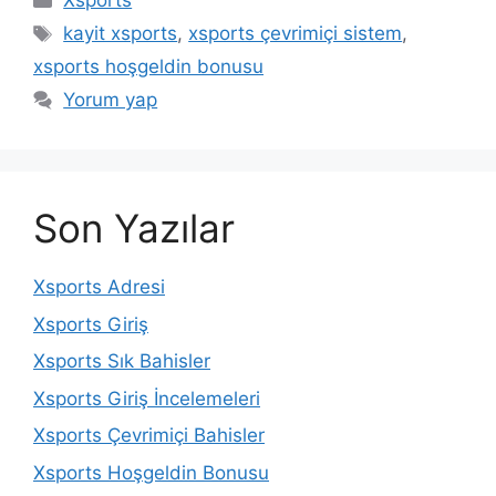
Xsports
Etiketler
kayit xsports
,
xsports çevrimiçi sistem
,
xsports hoşgeldin bonusu
Yorum yap
Son Yazılar
Xsports Adresi
Xsports Giriş
Xsports Sık Bahisler
Xsports Giriş İncelemeleri
Xsports Çevrimiçi Bahisler
Xsports Hoşgeldin Bonusu