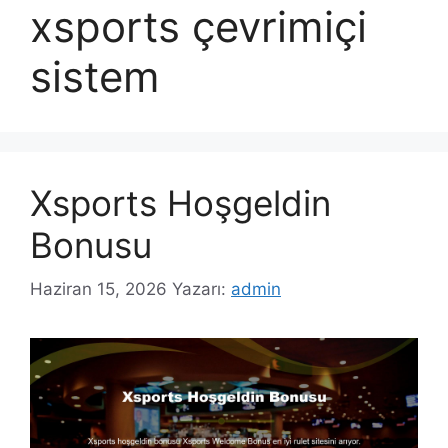
xsports çevrimiçi
sistem
Xsports Hoşgeldin
Bonusu
Haziran 15, 2026
Yazarı:
admin