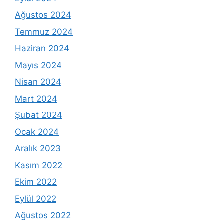
Ağustos 2024
Temmuz 2024
Haziran 2024
Mayıs 2024
Nisan 2024
Mart 2024
Şubat 2024
Ocak 2024
Aralık 2023
Kasım 2022
Ekim 2022
Eylül 2022
Ağustos 2022