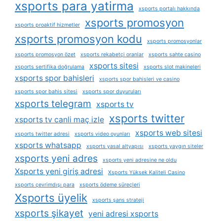
xsports para yatirma
xsports portalı hakkında
xsports promosyon
xsports proaktif hizmetler
xsports promosyon kodu
xsports promosyonlar
xsports promosyon özet
xsports rekabetçi oranlar
xsports sahte casino
xsports sitesi
xsports sertifika doğrulama
xsports slot makineleri
xsports spor bahisleri
xsports spor bahisleri ve casino
xsports spor bahis sitesi
xsports spor duyuruları
xsports telegram
xsports tv
xsports twitter
xsports tv canli maç izle
xsports web sitesi
xsports twitter adresi
xsports video oyunları
xsports whatsapp
xsports yasal altyapısı
xsports yaygın siteler
xsports yeni adres
xsports yeni adresine ne oldu
Xsports yeni giriş adresi
Xsports Yüksek Kaliteli Casino
xsports çevrimdışı para
xsports ödeme süreçleri
Xsports üyelik
xsports şans strateji
xsports şikayet
yeni adresi xsports