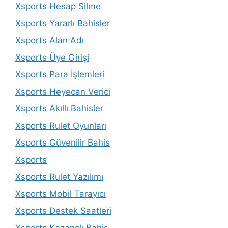
Xsports Hesap Silme
Xsports Yararlı Bahisler
Xsports Alan Adı
Xsports Üye Girişi
Xsports Para İşlemleri
Xsports Heyecan Verici
Xsports Akıllı Bahisler
Xsports Rulet Oyunları
Xsports Güvenilir Bahis
Xsports
Xsports Rulet Yazılımı
Xsports Mobil Tarayıcı
Xsports Destek Saatleri
Xsports Kazançlı Bahis