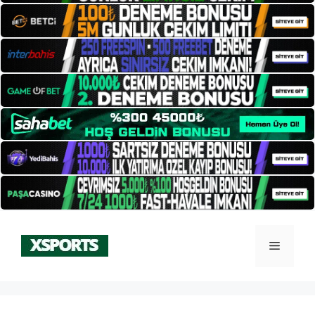
İçeriğe
atla
Menü