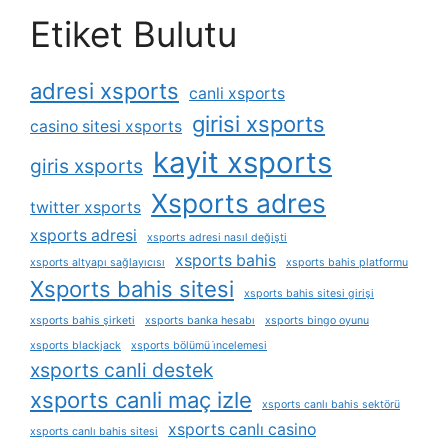
Etiket Bulutu
adresi xsports
canli xsports
girisi xsports
casino sitesi xsports
kayit xsports
giris xsports
Xsports adres
twitter xsports
xsports adresi
xsports adresi nasıl değişti
xsports bahis
xsports altyapı sağlayıcısı
xsports bahis platformu
Xsports bahis sitesi
xsports bahis sitesi girişi
xsports bahis şirketi
xsports banka hesabı
xsports bingo oyunu
xsports blackjack
xsports bölümü i̇ncelemesi
xsports canli destek
xsports canli maç izle
xsports canlı bahis sektörü
xsports canlı casino
xsports canlı bahis sitesi