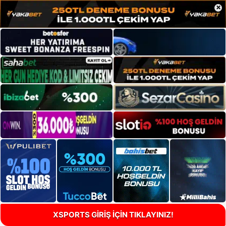
×
XSPORTS GİRİŞ İÇİN TIKLAYINIZ!