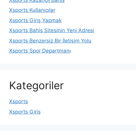
Xsports Kullanıcılar
Xsports Giriş Yapmak
Xsports Bahis Sitesinin Yeni Adresi
Xsports Benzersiz Bir İletişim Yolu
Xsports Spor Departmanı
Kategoriler
Xsports
Xsports Giriş