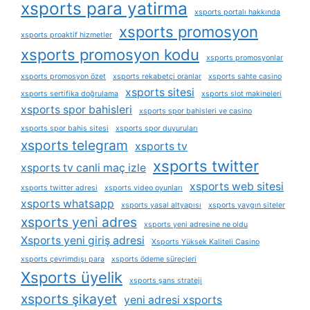
xsports para yatirma
xsports portalı hakkında
xsports promosyon
xsports proaktif hizmetler
xsports promosyon kodu
xsports promosyonlar
xsports promosyon özet
xsports rekabetçi oranlar
xsports sahte casino
xsports sitesi
xsports sertifika doğrulama
xsports slot makineleri
xsports spor bahisleri
xsports spor bahisleri ve casino
xsports spor bahis sitesi
xsports spor duyuruları
xsports telegram
xsports tv
xsports twitter
xsports tv canli maç izle
xsports web sitesi
xsports twitter adresi
xsports video oyunları
xsports whatsapp
xsports yasal altyapısı
xsports yaygın siteler
xsports yeni adres
xsports yeni adresine ne oldu
Xsports yeni giriş adresi
Xsports Yüksek Kaliteli Casino
xsports çevrimdışı para
xsports ödeme süreçleri
Xsports üyelik
xsports şans strateji
xsports şikayet
yeni adresi xsports