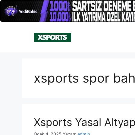
İçeriğe
atla
xsports spor bahi
Xsports Yasal Altyap
Ocak 4, 2025
Yazarı:
admin