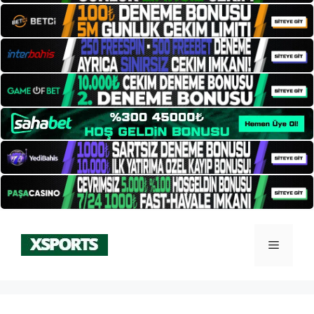
İçeriğe
atla
Menü