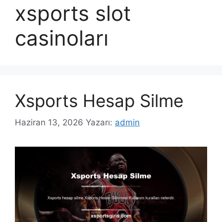
xsports slot
casinoları
Xsports Hesap Silme
Haziran 13, 2026
Yazarı:
admin