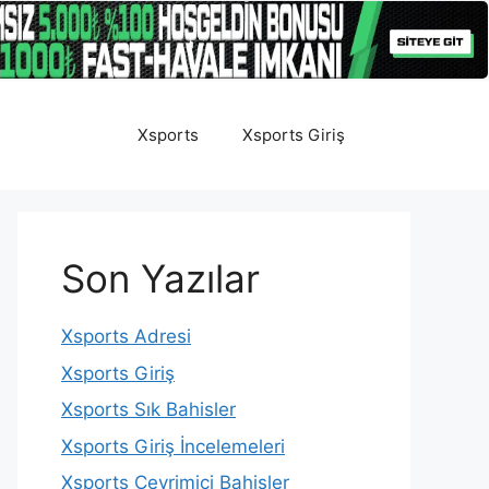
Xsports
Xsports Giriş
Son Yazılar
Xsports Adresi
Xsports Giriş
Xsports Sık Bahisler
Xsports Giriş İncelemeleri
Xsports Çevrimiçi Bahisler