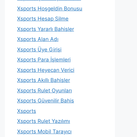
Xsports Hoşgeldin Bonusu
Xsports Hesap Silme
Xsports Yararlı Bahisler
Xsports Alan Adı
Xsports Üye Girişi
Xsports Para İşlemleri
Xsports Heyecan Verici
Xsports Akıllı Bahisler
Xsports Rulet Oyunları
Xsports Güvenilir Bahis
Xsports
Xsports Rulet Yazılımı
Xsports Mobil Tarayıcı