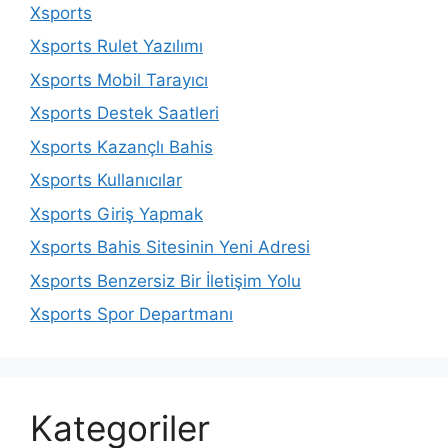
Xsports
Xsports Rulet Yazılımı
Xsports Mobil Tarayıcı
Xsports Destek Saatleri
Xsports Kazançlı Bahis
Xsports Kullanıcılar
Xsports Giriş Yapmak
Xsports Bahis Sitesinin Yeni Adresi
Xsports Benzersiz Bir İletişim Yolu
Xsports Spor Departmanı
Kategoriler