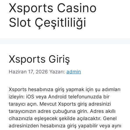
Xsports Casino
Slot Çeşitliliği
Xsports Giriş
Haziran 17, 2026
Yazarı:
admin
Xsports hesabınıza giriş yapmak için şu adımları
izleyin: iOS veya Android telefonunuzda bir
tarayıcı açın. Mevcut Xsports giriş adresinizi
tarayıcınızın adres çubuğuna girin. Adres akıllı
cihazınızla eşleşecek şekilde açılacaktır. Genel
adresinizden hesabınıza giriş yapabilir veya aynı