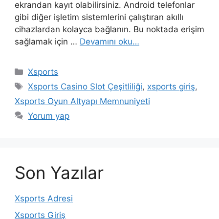
ekrandan kayıt olabilirsiniz. Android telefonlar
gibi diğer işletim sistemlerini çalıştıran akıllı
cihazlardan kolayca bağlanın. Bu noktada erişim
sağlamak için …
Devamını oku…
Kategoriler
Xsports
Etiketler
Xsports Casino Slot Çeşitliliği
,
xsports giriş
,
Xsports Oyun Altyapı Memnuniyeti
Yorum yap
Son Yazılar
Xsports Adresi
Xsports Giriş