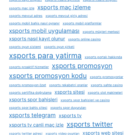
xsports maç izleme
xsports maç izle
xsports mevcut adres
xsports mevcut giriş adresi
xsports mobil bahis nasıl oynanır
xsports mobil platformlar
xsports mobil uygulaması
xsports müşteri merkezi
xsports nasıl kayıt olunur
xsports online casino
xsports oyun sistemi
xsports oyun şirketi
xsports para yatirma
xsports portalı hakkında
xsports promosyon
xsports proaktif hizmetler
xsports promosyon kodu
xsports promosyonlar
xsports promosyon özet
xsports rekabetçi oranlar
xsports sahte casino
xsports sitesi
xsports sertifika doğrulama
xsports slot makineleri
xsports spor bahisleri
xsports spor bahisleri ve casino
xsports spor bahis sitesi
xsports spor duyuruları
xsports telegram
xsports tv
xsports twitter
xsports tv canli maç izle
xsports web sitesi
xsports twitter adresi
xsports video oyunları