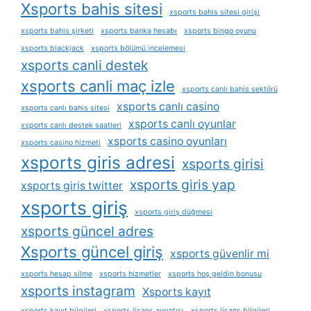
Xsports bahis sitesi
xsports bahis sitesi girişi
xsports bahis şirketi
xsports banka hesabı
xsports bingo oyunu
xsports blackjack
xsports bölümü i̇ncelemesi
xsports canli destek
xsports canli maç izle
xsports canlı bahis sektörü
xsports canlı casino
xsports canlı bahis sitesi
xsports canlı oyunlar
xsports canlı destek saatleri
xsports casino oyunları
xsports casino hizmeti
xsports giris adresi
xsports girisi
xsports giris yap
xsports giris twitter
xsports giriş
xsports giriş düğmesi
xsports güncel adres
Xsports güncel giriş
xsports güvenlir mi
xsports hesap silme
xsports hizmetler
xsports hoş geldin bonusu
xsports instagram
Xsports kayıt
xsports kayıt bilgileri
xsports lisans ayrıntısı
xsports lisans bilgileri