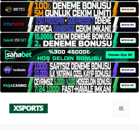
İçeriğe
atla
Menü