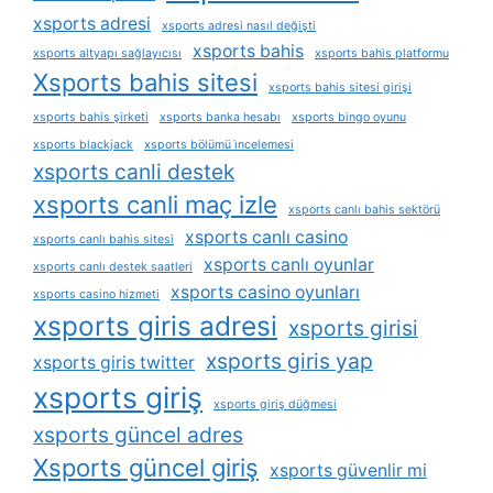
xsports adresi
xsports adresi nasıl değişti
xsports bahis
xsports altyapı sağlayıcısı
xsports bahis platformu
Xsports bahis sitesi
xsports bahis sitesi girişi
xsports bahis şirketi
xsports banka hesabı
xsports bingo oyunu
xsports blackjack
xsports bölümü i̇ncelemesi
xsports canli destek
xsports canli maç izle
xsports canlı bahis sektörü
xsports canlı casino
xsports canlı bahis sitesi
xsports canlı oyunlar
xsports canlı destek saatleri
xsports casino oyunları
xsports casino hizmeti
xsports giris adresi
xsports girisi
xsports giris yap
xsports giris twitter
xsports giriş
xsports giriş düğmesi
xsports güncel adres
Xsports güncel giriş
xsports güvenlir mi