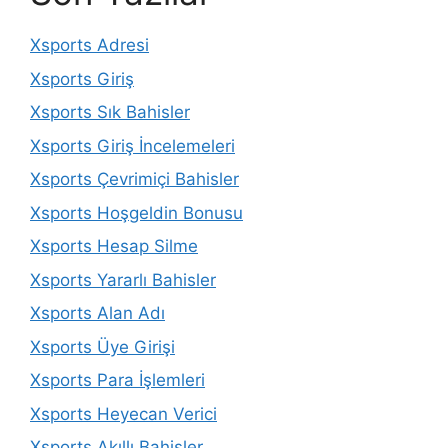
Xsports Adresi
Xsports Giriş
Xsports Sık Bahisler
Xsports Giriş İncelemeleri
Xsports Çevrimiçi Bahisler
Xsports Hoşgeldin Bonusu
Xsports Hesap Silme
Xsports Yararlı Bahisler
Xsports Alan Adı
Xsports Üye Girişi
Xsports Para İşlemleri
Xsports Heyecan Verici
Xsports Akıllı Bahisler