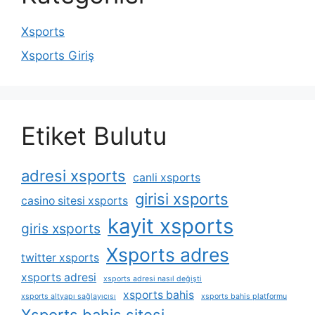
Xsports
Xsports Giriş
Etiket Bulutu
adresi xsports
canli xsports
girisi xsports
casino sitesi xsports
kayit xsports
giris xsports
Xsports adres
twitter xsports
xsports adresi
xsports adresi nasıl değişti
xsports bahis
xsports altyapı sağlayıcısı
xsports bahis platformu
Xsports bahis sitesi