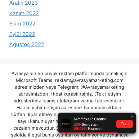
Aralık 2023
Kasım 2022
Ekim 2022
Eylül 2022
Ağustos 2022
Avrasya'nın en büyük reklam platformunda olmak için
Microsoft Teams:
reklam@avrasyamarketing.com
adresimizden veya Telegram: @Avrasyamarketing
adresimizden irtibat kurabilirsiniz. (Tek iletişim
adreslerimiz teams / telegram ve mail adresimizdir.
Harici hiçbir iletişim adresimiz bulunmamaktadır.
Lütfen itibar etmeyiniz.) Türkiye yasalarına göre 7258
sayılı kanun uyarınca yasa dışı bahis oynamanın
cezaları mevcuttur. Şu an bulunduğunuz site hiç bir
şekilde illegal bahis oyunları oynatmıyor ve oynamaya