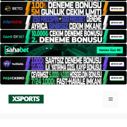
İçeriğe
atla
Menü