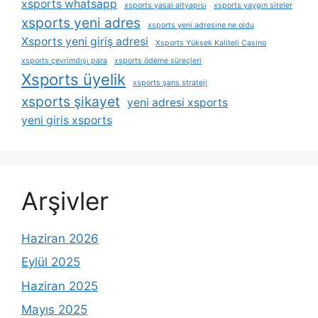
xsports whatsapp
xsports yasal altyapısı
xsports yaygın siteler
xsports yeni adres
xsports yeni adresine ne oldu
Xsports yeni giriş adresi
Xsports Yüksek Kaliteli Casino
xsports çevrimdışı para
xsports ödeme süreçleri
Xsports üyelik
xsports şans strateji
xsports şikayet
yeni adresi xsports
yeni giris xsports
Arşivler
Haziran 2026
Eylül 2025
Haziran 2025
Mayıs 2025