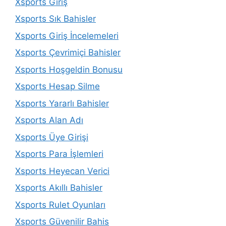
Xsports Giriş
Xsports Sık Bahisler
Xsports Giriş İncelemeleri
Xsports Çevrimiçi Bahisler
Xsports Hoşgeldin Bonusu
Xsports Hesap Silme
Xsports Yararlı Bahisler
Xsports Alan Adı
Xsports Üye Girişi
Xsports Para İşlemleri
Xsports Heyecan Verici
Xsports Akıllı Bahisler
Xsports Rulet Oyunları
Xsports Güvenilir Bahis