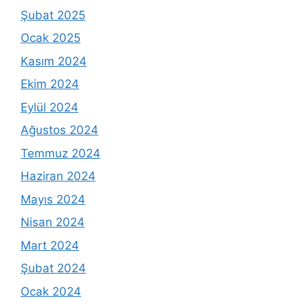
Şubat 2025
Ocak 2025
Kasım 2024
Ekim 2024
Eylül 2024
Ağustos 2024
Temmuz 2024
Haziran 2024
Mayıs 2024
Nisan 2024
Mart 2024
Şubat 2024
Ocak 2024