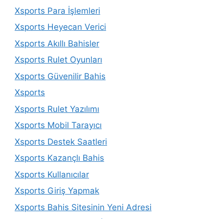
Xsports Para İşlemleri
Xsports Heyecan Verici
Xsports Akıllı Bahisler
Xsports Rulet Oyunları
Xsports Güvenilir Bahis
Xsports
Xsports Rulet Yazılımı
Xsports Mobil Tarayıcı
Xsports Destek Saatleri
Xsports Kazançlı Bahis
Xsports Kullanıcılar
Xsports Giriş Yapmak
Xsports Bahis Sitesinin Yeni Adresi