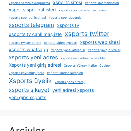
xsports sitesi
xsports sertifika doğrulama
xsports slot makineleri
xsports spor bahisleri
xsports spor bahisleri ve casino
xsports spor bahis sitesi
xsports spor duyuruları
xsports telegram
xsports tv
xsports twitter
xsports tv canli maç izle
xsports web sitesi
xsports twitter adresi
xsports video oyunları
xsports whatsapp
xsports yasal altyapısı
xsports yaygın siteler
xsports yeni adres
xsports yeni adresine ne oldu
Xsports yeni giriş adresi
Xsports Yüksek Kaliteli Casino
xsports çevrimdışı para
xsports ödeme süreçleri
Xsports üyelik
xsports şans strateji
xsports şikayet
yeni adresi xsports
yeni giris xsports
Arşivler