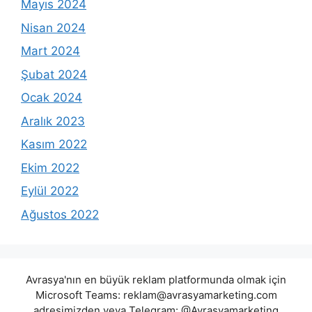
Mayıs 2024
Nisan 2024
Mart 2024
Şubat 2024
Ocak 2024
Aralık 2023
Kasım 2022
Ekim 2022
Eylül 2022
Ağustos 2022
Avrasya'nın en büyük reklam platformunda olmak için
Microsoft Teams:
reklam@avrasyamarketing.com
adresimizden veya Telegram: @Avrasyamarketing