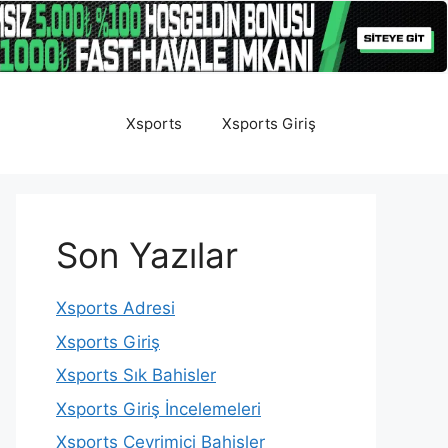
Xsports
Xsports Giriş
Son Yazılar
Xsports Adresi
Xsports Giriş
Xsports Sık Bahisler
Xsports Giriş İncelemeleri
Xsports Çevrimiçi Bahisler