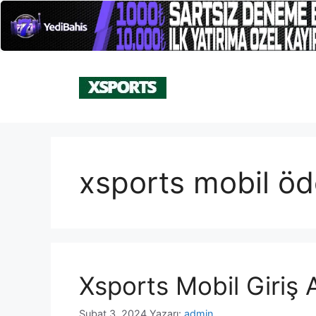
İçeriğe
atla
xsports mobil ö
Xsports Mobil Giriş 
Şubat 3, 2024
Yazarı:
admin