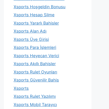
Xsports Hoşgeldin Bonusu
Xsports Hesap Silme
Xsports Yararlı Bahisler
Xsports Alan Adı
Xsports Üye Girişi
Xsports Para İşlemleri
Xsports Heyecan Verici
Xsports Akıllı Bahisler
Xsports Rulet Oyunları
Xsports Güvenilir Bahis
Xsports
Xsports Rulet Yazılımı
Xsports Mobil Tarayıcı