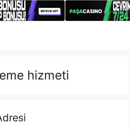
deme hizmeti
Adresi