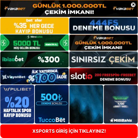
×
XSPORTS GİRİŞ İÇİN TIKLAYINIZ!