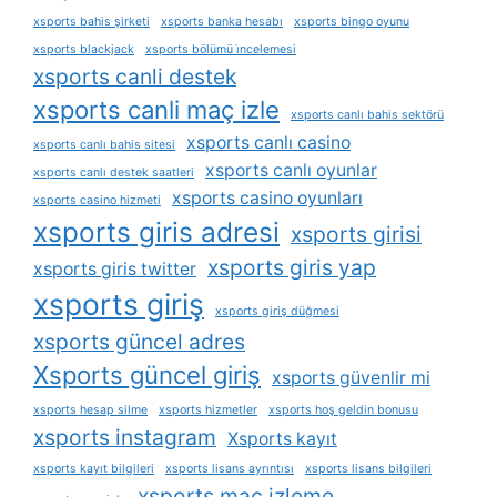
xsports bahis şirketi
xsports banka hesabı
xsports bingo oyunu
xsports blackjack
xsports bölümü i̇ncelemesi
xsports canli destek
xsports canli maç izle
xsports canlı bahis sektörü
xsports canlı casino
xsports canlı bahis sitesi
xsports canlı oyunlar
xsports canlı destek saatleri
xsports casino oyunları
xsports casino hizmeti
xsports giris adresi
xsports girisi
xsports giris yap
xsports giris twitter
xsports giriş
xsports giriş düğmesi
xsports güncel adres
Xsports güncel giriş
xsports güvenlir mi
xsports hesap silme
xsports hizmetler
xsports hoş geldin bonusu
xsports instagram
Xsports kayıt
xsports kayıt bilgileri
xsports lisans ayrıntısı
xsports lisans bilgileri
xsports maç izleme