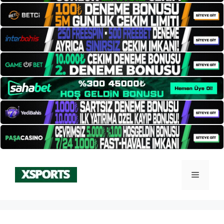
İçeriğe
atla
Menü