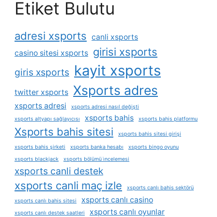
Etiket Bulutu
adresi xsports
canli xsports
girisi xsports
casino sitesi xsports
kayit xsports
giris xsports
Xsports adres
twitter xsports
xsports adresi
xsports adresi nasıl değişti
xsports bahis
xsports altyapı sağlayıcısı
xsports bahis platformu
Xsports bahis sitesi
xsports bahis sitesi girişi
xsports bahis şirketi
xsports banka hesabı
xsports bingo oyunu
xsports blackjack
xsports bölümü i̇ncelemesi
xsports canli destek
xsports canli maç izle
xsports canlı bahis sektörü
xsports canlı casino
xsports canlı bahis sitesi
xsports canlı oyunlar
xsports canlı destek saatleri