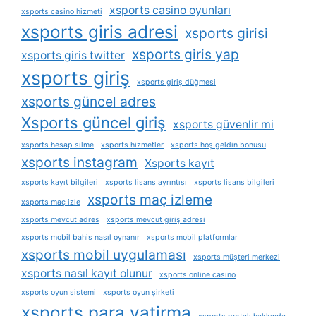
xsports casino oyunları
xsports casino hizmeti
xsports giris adresi
xsports girisi
xsports giris yap
xsports giris twitter
xsports giriş
xsports giriş düğmesi
xsports güncel adres
Xsports güncel giriş
xsports güvenlir mi
xsports hesap silme
xsports hizmetler
xsports hoş geldin bonusu
xsports instagram
Xsports kayıt
xsports kayıt bilgileri
xsports lisans ayrıntısı
xsports lisans bilgileri
xsports maç izleme
xsports maç izle
xsports mevcut adres
xsports mevcut giriş adresi
xsports mobil bahis nasıl oynanır
xsports mobil platformlar
xsports mobil uygulaması
xsports müşteri merkezi
xsports nasıl kayıt olunur
xsports online casino
xsports oyun sistemi
xsports oyun şirketi
xsports para yatirma