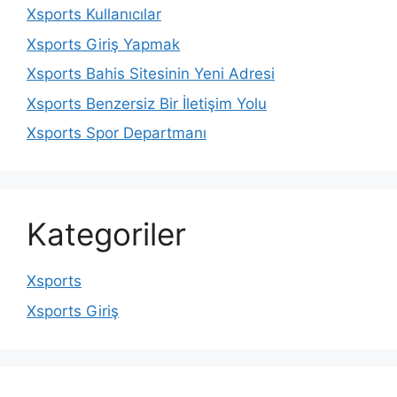
Xsports Kullanıcılar
Xsports Giriş Yapmak
Xsports Bahis Sitesinin Yeni Adresi
Xsports Benzersiz Bir İletişim Yolu
Xsports Spor Departmanı
Kategoriler
Xsports
Xsports Giriş