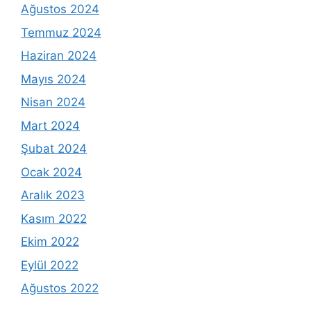
Ağustos 2024
Temmuz 2024
Haziran 2024
Mayıs 2024
Nisan 2024
Mart 2024
Şubat 2024
Ocak 2024
Aralık 2023
Kasım 2022
Ekim 2022
Eylül 2022
Ağustos 2022