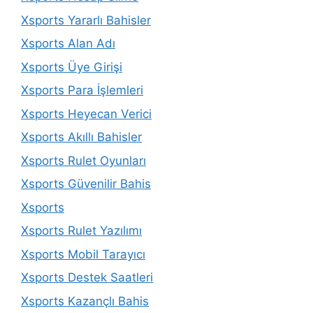
Xsports Yararlı Bahisler
Xsports Alan Adı
Xsports Üye Girişi
Xsports Para İşlemleri
Xsports Heyecan Verici
Xsports Akıllı Bahisler
Xsports Rulet Oyunları
Xsports Güvenilir Bahis
Xsports
Xsports Rulet Yazılımı
Xsports Mobil Tarayıcı
Xsports Destek Saatleri
Xsports Kazançlı Bahis