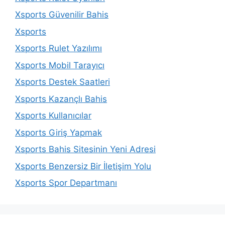
Xsports Güvenilir Bahis
Xsports
Xsports Rulet Yazılımı
Xsports Mobil Tarayıcı
Xsports Destek Saatleri
Xsports Kazançlı Bahis
Xsports Kullanıcılar
Xsports Giriş Yapmak
Xsports Bahis Sitesinin Yeni Adresi
Xsports Benzersiz Bir İletişim Yolu
Xsports Spor Departmanı