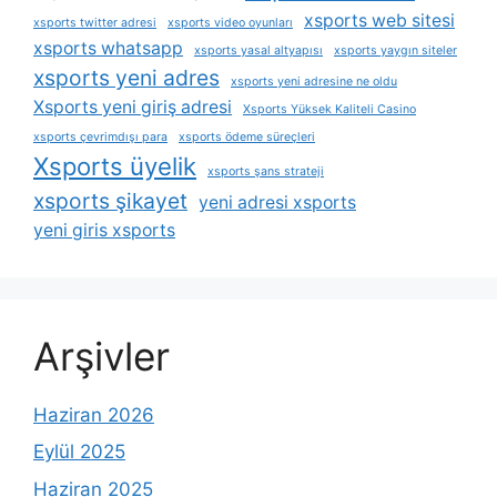
xsports web sitesi
xsports twitter adresi
xsports video oyunları
xsports whatsapp
xsports yasal altyapısı
xsports yaygın siteler
xsports yeni adres
xsports yeni adresine ne oldu
Xsports yeni giriş adresi
Xsports Yüksek Kaliteli Casino
xsports çevrimdışı para
xsports ödeme süreçleri
Xsports üyelik
xsports şans strateji
xsports şikayet
yeni adresi xsports
yeni giris xsports
Arşivler
Haziran 2026
Eylül 2025
Haziran 2025