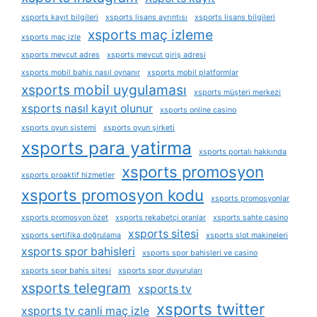
xsports kayıt bilgileri
xsports lisans ayrıntısı
xsports lisans bilgileri
xsports maç izleme
xsports maç izle
xsports mevcut adres
xsports mevcut giriş adresi
xsports mobil bahis nasıl oynanır
xsports mobil platformlar
xsports mobil uygulaması
xsports müşteri merkezi
xsports nasıl kayıt olunur
xsports online casino
xsports oyun sistemi
xsports oyun şirketi
xsports para yatirma
xsports portalı hakkında
xsports promosyon
xsports proaktif hizmetler
xsports promosyon kodu
xsports promosyonlar
xsports promosyon özet
xsports rekabetçi oranlar
xsports sahte casino
xsports sitesi
xsports sertifika doğrulama
xsports slot makineleri
xsports spor bahisleri
xsports spor bahisleri ve casino
xsports spor bahis sitesi
xsports spor duyuruları
xsports telegram
xsports tv
xsports twitter
xsports tv canli maç izle