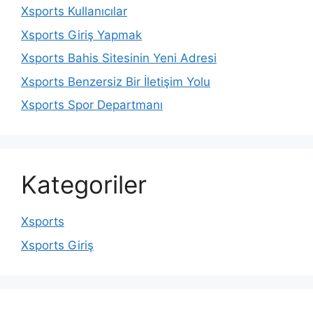
Xsports Kullanıcılar
Xsports Giriş Yapmak
Xsports Bahis Sitesinin Yeni Adresi
Xsports Benzersiz Bir İletişim Yolu
Xsports Spor Departmanı
Kategoriler
Xsports
Xsports Giriş