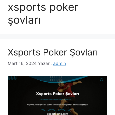
xsports poker
şovları
Xsports Poker Şovları
Mart 16, 2024
Yazarı:
admin