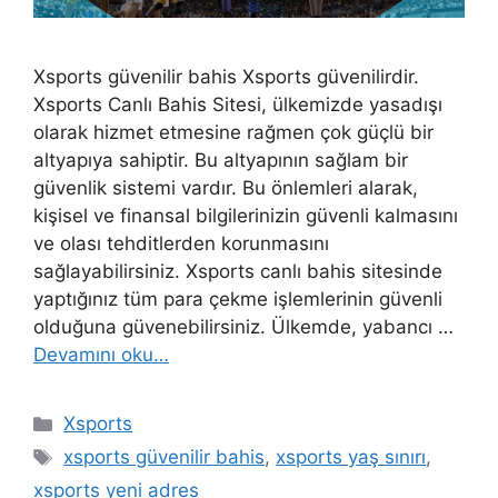
Xsports güvenilir bahis Xsports güvenilirdir.
Xsports Canlı Bahis Sitesi, ülkemizde yasadışı
olarak hizmet etmesine rağmen çok güçlü bir
altyapıya sahiptir. Bu altyapının sağlam bir
güvenlik sistemi vardır. Bu önlemleri alarak,
kişisel ve finansal bilgilerinizin güvenli kalmasını
ve olası tehditlerden korunmasını
sağlayabilirsiniz. Xsports canlı bahis sitesinde
yaptığınız tüm para çekme işlemlerinin güvenli
olduğuna güvenebilirsiniz. Ülkemde, yabancı …
Devamını oku…
Kategoriler
Xsports
Etiketler
xsports güvenilir bahis
,
xsports yaş sınırı
,
xsports yeni adres