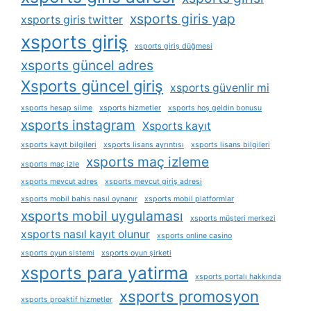
xsports giris yap
xsports giris twitter
xsports giriş
xsports giriş düğmesi
xsports güncel adres
Xsports güncel giriş
xsports güvenlir mi
xsports hesap silme
xsports hizmetler
xsports hoş geldin bonusu
xsports instagram
Xsports kayıt
xsports kayıt bilgileri
xsports lisans ayrıntısı
xsports lisans bilgileri
xsports maç izleme
xsports maç izle
xsports mevcut adres
xsports mevcut giriş adresi
xsports mobil bahis nasıl oynanır
xsports mobil platformlar
xsports mobil uygulaması
xsports müşteri merkezi
xsports nasıl kayıt olunur
xsports online casino
xsports oyun sistemi
xsports oyun şirketi
xsports para yatirma
xsports portalı hakkında
xsports promosyon
xsports proaktif hizmetler