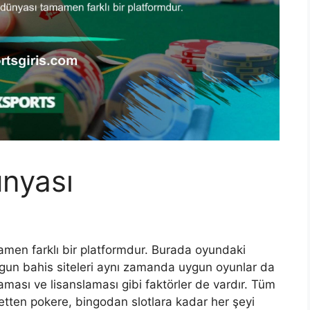
ünyası
men farklı bir platformdur. Burada oyundaki
uygun bahis siteleri aynı zamanda uygun oyunlar da
ması ve lisanslaması gibi faktörler de vardır. Tüm
uletten pokere, bingodan slotlara kadar her şeyi