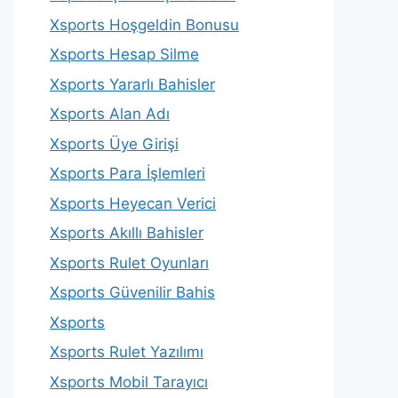
Xsports Hoşgeldin Bonusu
Xsports Hesap Silme
Xsports Yararlı Bahisler
Xsports Alan Adı
Xsports Üye Girişi
Xsports Para İşlemleri
Xsports Heyecan Verici
Xsports Akıllı Bahisler
Xsports Rulet Oyunları
Xsports Güvenilir Bahis
Xsports
Xsports Rulet Yazılımı
Xsports Mobil Tarayıcı