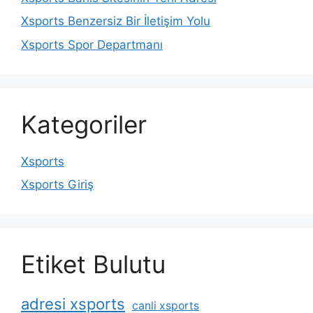
Xsports Benzersiz Bir İletişim Yolu
Xsports Spor Departmanı
Kategoriler
Xsports
Xsports Giriş
Etiket Bulutu
adresi xsports
canli xsports