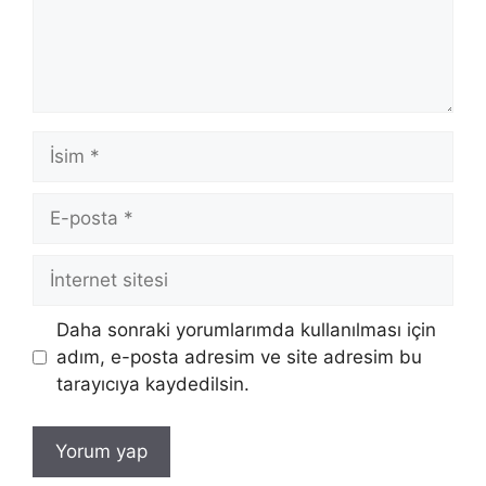
İsim
E-
posta
İnternet
sitesi
Daha sonraki yorumlarımda kullanılması için
adım, e-posta adresim ve site adresim bu
tarayıcıya kaydedilsin.