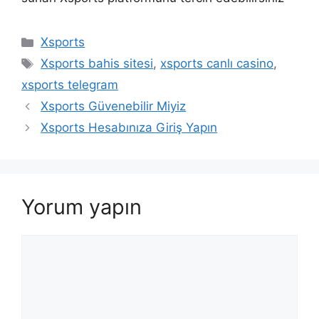
Kategoriler
Xsports
Etiketler
Xsports bahis sitesi
,
xsports canlı casino
,
xsports telegram
Yazı
Xsports Güvenebilir Miyiz
dolaşımı
Xsports Hesabınıza Giriş Yapın
Yorum yapın
Yorum