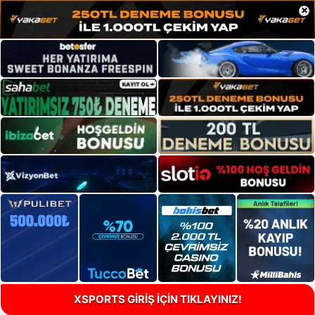
×
XSPORTS GİRİŞ İÇİN TIKLAYINIZ!