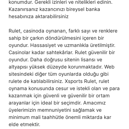
konumdur. Gerekli izinleri ve nitelikleri edinin.
Kazanırsanız kazancınızı bireysel banka
hesabınıza aktarabilirsiniz
Rulet, casinoda oynanan, farklı sayı ve renklere
sahip bir çarkın döndürülmesini içeren bir
oyundur. Hassasiyet ve uzmanlıkla üretilmiştir.
Casinolar kadar sahtekârlar. Rulet güvenilir bir
oyundur. Daha doğrusu sitenin lisansı ve
altyapısı yüksek düzeyde korunmaktadır. Web
sitesindeki diğer tüm oyunlarda olduğu gibi
rulete de katılabilirsiniz. Xsports Rulet, rulet
oynama konusunda cesur ve istekli olan ve para
kazanmak için güvenli ve güvenilir bir ortam
arayanlar için ideal bir seçimdir. Amacımız
üyelerimizin memnuniyetini sağlamak ve
minimum mali taahhütle önemli miktarda kar
elde etmektir.