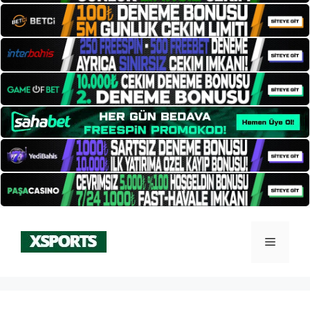
İçeriğe
atla
Menü