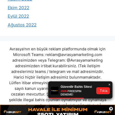
Ekim 2022
Eylül 2022
Ağustos 2022
Avrasya'nın en büyük reklam platformunda olmak için
Microsoft Teams:
reklam@avrasyamarketing.com
adresimizden veya Telegram: @Avrasyamarketing
adresimizden irtibat kurabilirsiniz. (Tek iletişim
adreslerimiz teams / telegram ve mail adresimizdir.
Harici hiçbir iletişim adresimiz bulunmamaktadır.
Lütfen itibar etmeyiniz.) Türkiye yasalarına göre 7258
sayılı kanun uyarınca yasa dışı bahis oynamanın
cezaları mevcuttur. Şu an bulunduğunuz site hiç bir
şekilde illegal bahis oyunları oynatmıyor ve oynamaya
aracı olmuyordur.
vizyonbet
|
ziobet
|
betticket
|
×
betofbet
|
yakabet
|
nitrobahis
|
vivasbet
|
betsnice