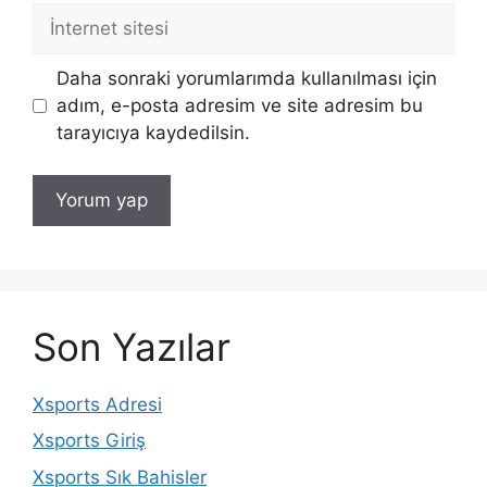
İnternet
sitesi
Daha sonraki yorumlarımda kullanılması için
adım, e-posta adresim ve site adresim bu
tarayıcıya kaydedilsin.
Son Yazılar
Xsports Adresi
Xsports Giriş
Xsports Sık Bahisler