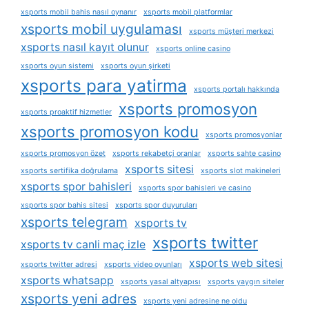
xsports mobil bahis nasıl oynanır
xsports mobil platformlar
xsports mobil uygulaması
xsports müşteri merkezi
xsports nasıl kayıt olunur
xsports online casino
xsports oyun sistemi
xsports oyun şirketi
xsports para yatirma
xsports portalı hakkında
xsports promosyon
xsports proaktif hizmetler
xsports promosyon kodu
xsports promosyonlar
xsports promosyon özet
xsports rekabetçi oranlar
xsports sahte casino
xsports sitesi
xsports sertifika doğrulama
xsports slot makineleri
xsports spor bahisleri
xsports spor bahisleri ve casino
xsports spor bahis sitesi
xsports spor duyuruları
xsports telegram
xsports tv
xsports twitter
xsports tv canli maç izle
xsports web sitesi
xsports twitter adresi
xsports video oyunları
xsports whatsapp
xsports yasal altyapısı
xsports yaygın siteler
xsports yeni adres
xsports yeni adresine ne oldu