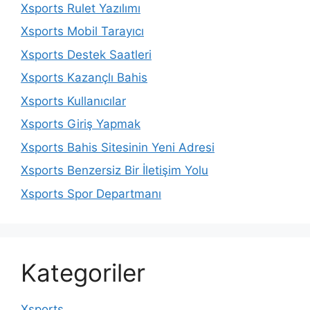
Xsports Rulet Yazılımı
Xsports Mobil Tarayıcı
Xsports Destek Saatleri
Xsports Kazançlı Bahis
Xsports Kullanıcılar
Xsports Giriş Yapmak
Xsports Bahis Sitesinin Yeni Adresi
Xsports Benzersiz Bir İletişim Yolu
Xsports Spor Departmanı
Kategoriler
Xsports