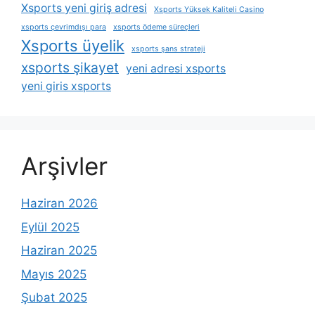
Xsports yeni giriş adresi
Xsports Yüksek Kaliteli Casino
xsports çevrimdışı para
xsports ödeme süreçleri
Xsports üyelik
xsports şans strateji
xsports şikayet
yeni adresi xsports
yeni giris xsports
Arşivler
Haziran 2026
Eylül 2025
Haziran 2025
Mayıs 2025
Şubat 2025