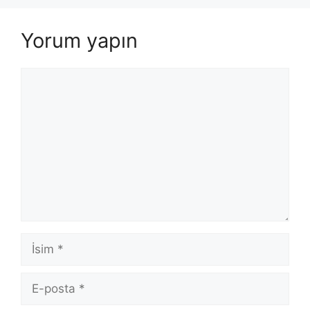
Yorum yapın
Yorum
İsim
E-
posta