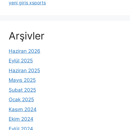
yeni giris xsports
Arşivler
Haziran 2026
Eylül 2025
Haziran 2025
Mayıs 2025
Şubat 2025
Ocak 2025
Kasım 2024
Ekim 2024
Eylül 2024