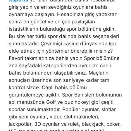
giriş yapın ve en sevdiğiniz oyunlara bahis
oynamaya başlayın. Hesabınıza giriş yaptıktan
sonra en güncel ve en çok paylaşılan
istatistiklerin bulunduğu spor bölümüne gidin.
Bu site her türlü spor dalında bahis seçenekleri
sunmaktadır. Çevrimiçi casino dünyasında kar
elde etmek için yöntemler önerebilir misiniz?
Favori takımlarınıza bahis yapın Spor bölümüne
ana sayfadaki kategorilerden ayrı olan canlı
bahis bölümünden ulaşabilirsiniz. Maçların
sonuçları üzerinde son saniyeye kadar tam
kontrol sizde. Canlı bahis bölümü
görüntülemeye açıktır. Spor Bahisleri bölümünün
sol menüsünde Golf ve buz hokeyi gibi çeşitli
sporlar sunulmaktadır. Popüler oyunlar, slotlar
gibi yeni oyunlar, video slot makineleri,
jackpotlar, 3D oyunlar ve rulet, blackjack, poker,