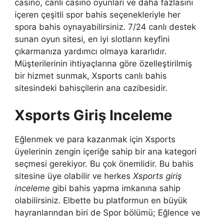
casino, canlı casino oyunları ve daha fazlasını
içeren çeşitli spor bahis seçenekleriyle her
spora bahis oynayabilirsiniz. 7/24 canlı destek
sunan oyun sitesi, en iyi slotların keyfini
çıkarmanıza yardımcı olmaya kararlıdır.
Müşterilerinin ihtiyaçlarına göre özelleştirilmiş
bir hizmet sunmak, Xsports canlı bahis
sitesindeki bahisçilerin ana cazibesidir.
Xsports Giriş Inceleme
Eğlenmek ve para kazanmak için Xsports
üyelerinin zengin içeriğe sahip bir ana kategori
seçmesi gerekiyor. Bu çok önemlidir. Bu bahis
sitesine üye olabilir ve herkes
Xsports giriş
inceleme
gibi bahis yapma imkanına sahip
olabilirsiniz. Elbette bu platformun en büyük
hayranlarından biri de Spor bölümü; Eğlence ve