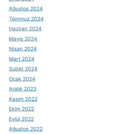
Ağustos 2024
Temmuz 2024
Haziran 2024
Mayıs 2024
Nisan 2024
Mart 2024
Şubat 2024
Ocak 2024
Aralık 2023
Kasım 2022
Ekim 2022
Eylül 2022
Ağustos 2022