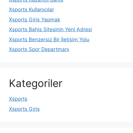
Xsports Kullanıcılar
Xsports Giriş Yapmak
Xsports Bahis Sitesinin Yeni Adresi
Xsports Benzersiz Bir İletişim Yolu
Xsports Spor Departmanı
Kategoriler
Xsports
Xsports Giriş