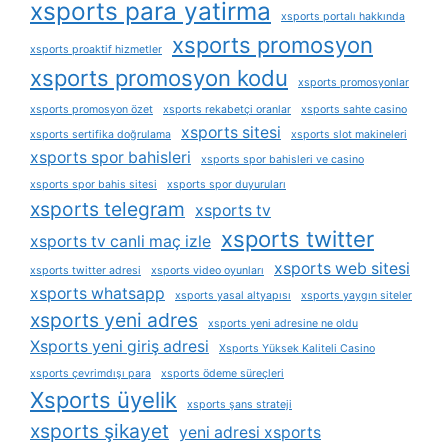
xsports para yatirma
xsports portalı hakkında
xsports promosyon
xsports proaktif hizmetler
xsports promosyon kodu
xsports promosyonlar
xsports promosyon özet
xsports rekabetçi oranlar
xsports sahte casino
xsports sitesi
xsports sertifika doğrulama
xsports slot makineleri
xsports spor bahisleri
xsports spor bahisleri ve casino
xsports spor bahis sitesi
xsports spor duyuruları
xsports telegram
xsports tv
xsports twitter
xsports tv canli maç izle
xsports web sitesi
xsports twitter adresi
xsports video oyunları
xsports whatsapp
xsports yasal altyapısı
xsports yaygın siteler
xsports yeni adres
xsports yeni adresine ne oldu
Xsports yeni giriş adresi
Xsports Yüksek Kaliteli Casino
xsports çevrimdışı para
xsports ödeme süreçleri
Xsports üyelik
xsports şans strateji
xsports şikayet
yeni adresi xsports