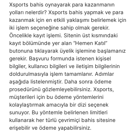
Xsports bahis oynayarak para kazanmanın
yolları nelerdir? Xsports bahis yapmak ve para
kazanmak için en etkili yaklaşımı belirlemek için
iki işlem seçeneğine sahip olmak gerekir.
Öncelikle kayıt işlemi. Sitenin üst kısmındaki
kayıt bölümünde yer alan “Hemen Katıl”
butonuna tıklayarak üyelik işlemine başlamanız
gerekir. Başvuru formunda istenen kişisel
bilgiler, kullanıcı bilgileri ve iletişim bilgilerinin
doldurulmasıyla işlem tamamlanır. Adımlar
aşağıda listelenmiştir. Daha sonra ödeme
prosedürünü gözlemleyebilirsiniz. Xsports,
müşterileri için bu ödeme yöntemlerini
kolaylaştırmak amacıyla bir dizi seçenek
sunuyor. Bu yöntemle belirlenen limitleri
kullanarak her türlü çevrimiçi bahis sitesine
erişebilir ve ödeme yapabilirsiniz.