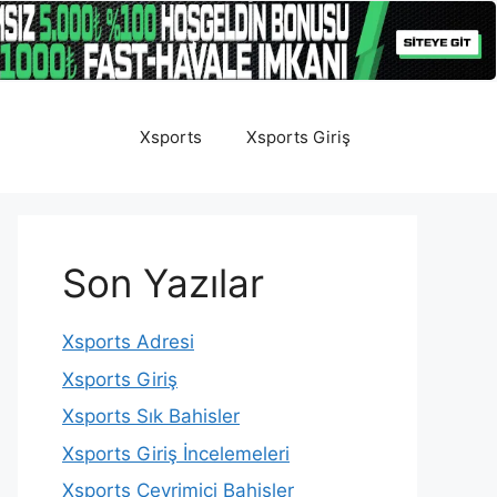
Xsports
Xsports Giriş
Son Yazılar
Xsports Adresi
Xsports Giriş
Xsports Sık Bahisler
Xsports Giriş İncelemeleri
Xsports Çevrimiçi Bahisler