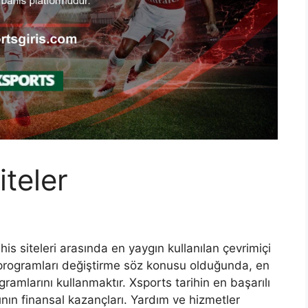
iteler
is siteleri arasında en yaygın kullanılan çevrimiçi
 programları değiştirme söz konusu olduğunda, en
gramlarını kullanmaktır. Xsports tarihin en başarılı
rının finansal kazançları. Yardım ve hizmetler