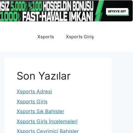
Xsports
Xsports Giriş
Son Yazılar
Xsports Adresi
Xsports Giriş
Xsports Sık Bahisler
Xsports Giriş İncelemeleri
Xsports Çevrimiçi Bahisler