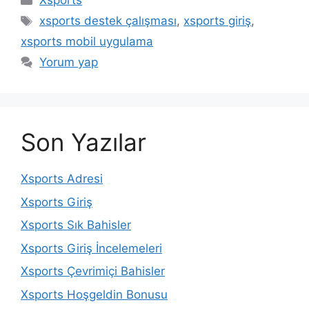
Xsports
Etiketler
xsports destek çalışması
,
xsports giriş
,
xsports mobil uygulama
Yorum yap
Son Yazılar
Xsports Adresi
Xsports Giriş
Xsports Sık Bahisler
Xsports Giriş İncelemeleri
Xsports Çevrimiçi Bahisler
Xsports Hoşgeldin Bonusu