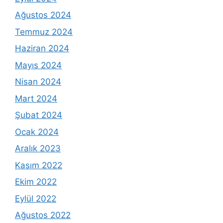
Ağustos 2024
Temmuz 2024
Haziran 2024
Mayıs 2024
Nisan 2024
Mart 2024
Şubat 2024
Ocak 2024
Aralık 2023
Kasım 2022
Ekim 2022
Eylül 2022
Ağustos 2022