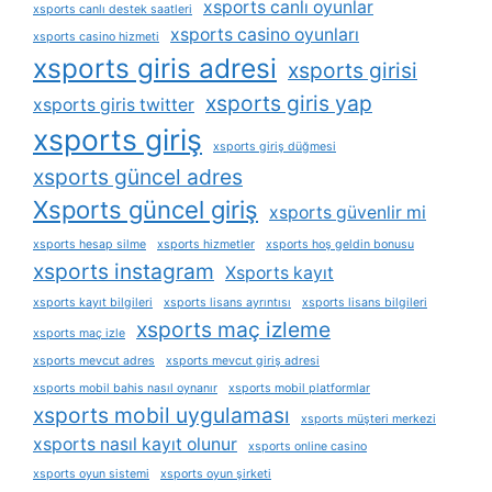
xsports canlı oyunlar
xsports canlı destek saatleri
xsports casino oyunları
xsports casino hizmeti
xsports giris adresi
xsports girisi
xsports giris yap
xsports giris twitter
xsports giriş
xsports giriş düğmesi
xsports güncel adres
Xsports güncel giriş
xsports güvenlir mi
xsports hesap silme
xsports hizmetler
xsports hoş geldin bonusu
xsports instagram
Xsports kayıt
xsports kayıt bilgileri
xsports lisans ayrıntısı
xsports lisans bilgileri
xsports maç izleme
xsports maç izle
xsports mevcut adres
xsports mevcut giriş adresi
xsports mobil bahis nasıl oynanır
xsports mobil platformlar
xsports mobil uygulaması
xsports müşteri merkezi
xsports nasıl kayıt olunur
xsports online casino
xsports oyun sistemi
xsports oyun şirketi