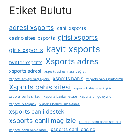
Etiket Bulutu
adresi xsports
canli xsports
girisi xsports
casino sitesi xsports
kayit xsports
giris xsports
Xsports adres
twitter xsports
xsports adresi
xsports adresi nasıl değişti
xsports bahis
xsports altyapı sağlayıcısı
xsports bahis platformu
Xsports bahis sitesi
xsports bahis sitesi girişi
xsports bahis şirketi
xsports banka hesabı
xsports bingo oyunu
xsports blackjack
xsports bölümü i̇ncelemesi
xsports canli destek
xsports canli maç izle
xsports canlı bahis sektörü
xsports canlı casino
xsports canlı bahis sitesi