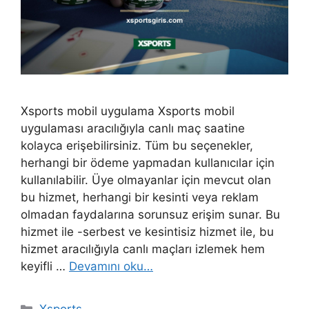
Xsports mobil uygulama Xsports mobil
uygulaması aracılığıyla canlı maç saatine
kolayca erişebilirsiniz. Tüm bu seçenekler,
herhangi bir ödeme yapmadan kullanıcılar için
kullanılabilir. Üye olmayanlar için mevcut olan
bu hizmet, herhangi bir kesinti veya reklam
olmadan faydalarına sorunsuz erişim sunar. Bu
hizmet ile -serbest ve kesintisiz hizmet ile, bu
hizmet aracılığıyla canlı maçları izlemek hem
keyifli …
Devamını oku…
Kategoriler