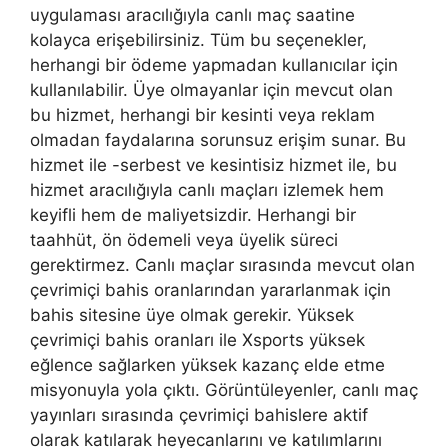
uygulaması aracılığıyla canlı maç saatine
kolayca erişebilirsiniz. Tüm bu seçenekler,
herhangi bir ödeme yapmadan kullanıcılar için
kullanılabilir. Üye olmayanlar için mevcut olan
bu hizmet, herhangi bir kesinti veya reklam
olmadan faydalarına sorunsuz erişim sunar. Bu
hizmet ile -serbest ve kesintisiz hizmet ile, bu
hizmet aracılığıyla canlı maçları izlemek hem
keyifli hem de maliyetsizdir. Herhangi bir
taahhüt, ön ödemeli veya üyelik süreci
gerektirmez. Canlı maçlar sırasında mevcut olan
çevrimiçi bahis oranlarından yararlanmak için
bahis sitesine üye olmak gerekir. Yüksek
çevrimiçi bahis oranları ile Xsports yüksek
eğlence sağlarken yüksek kazanç elde etme
misyonuyla yola çıktı. Görüntüleyenler, canlı maç
yayınları sırasında çevrimiçi bahislere aktif
olarak katılarak heyecanlarını ve katılımlarını