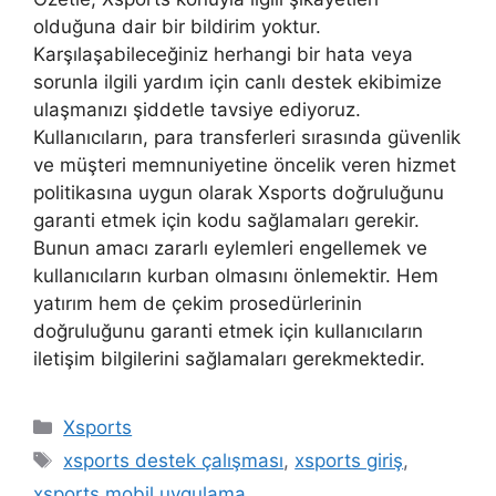
olduğuna dair bir bildirim yoktur.
Karşılaşabileceğiniz herhangi bir hata veya
sorunla ilgili yardım için canlı destek ekibimize
ulaşmanızı şiddetle tavsiye ediyoruz.
Kullanıcıların, para transferleri sırasında güvenlik
ve müşteri memnuniyetine öncelik veren hizmet
politikasına uygun olarak Xsports doğruluğunu
garanti etmek için kodu sağlamaları gerekir.
Bunun amacı zararlı eylemleri engellemek ve
kullanıcıların kurban olmasını önlemektir. Hem
yatırım hem de çekim prosedürlerinin
doğruluğunu garanti etmek için kullanıcıların
iletişim bilgilerini sağlamaları gerekmektedir.
Kategoriler
Xsports
Etiketler
xsports destek çalışması
,
xsports giriş
,
xsports mobil uygulama