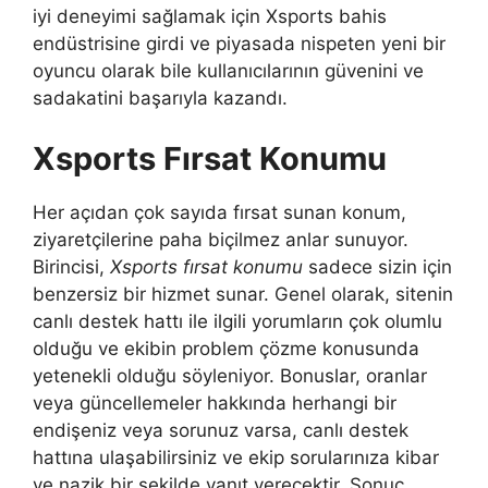
iyi deneyimi sağlamak için Xsports bahis
endüstrisine girdi ve piyasada nispeten yeni bir
oyuncu olarak bile kullanıcılarının güvenini ve
sadakatini başarıyla kazandı.
Xsports Fırsat Konumu
Her açıdan çok sayıda fırsat sunan konum,
ziyaretçilerine paha biçilmez anlar sunuyor.
Birincisi,
Xsports fırsat konumu
sadece sizin için
benzersiz bir hizmet sunar. Genel olarak, sitenin
canlı destek hattı ile ilgili yorumların çok olumlu
olduğu ve ekibin problem çözme konusunda
yetenekli olduğu söyleniyor. Bonuslar, oranlar
veya güncellemeler hakkında herhangi bir
endişeniz veya sorunuz varsa, canlı destek
hattına ulaşabilirsiniz ve ekip sorularınıza kibar
ve nazik bir şekilde yanıt verecektir. Sonuç