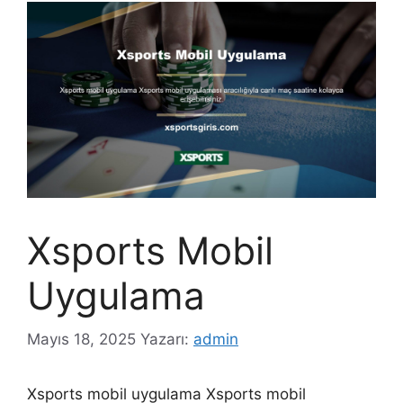
Xsports Mobil
Uygulama
Mayıs 18, 2025
Yazarı:
admin
Xsports mobil uygulama Xsports mobil