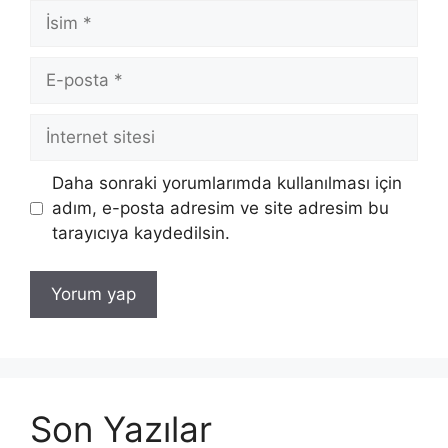
İsim
E-
posta
İnternet
sitesi
Daha sonraki yorumlarımda kullanılması için
adım, e-posta adresim ve site adresim bu
tarayıcıya kaydedilsin.
Son Yazılar