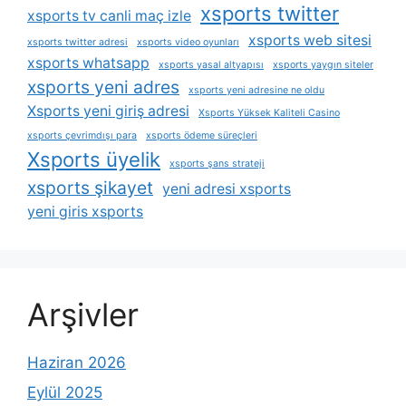
xsports twitter
xsports tv canli maç izle
xsports web sitesi
xsports twitter adresi
xsports video oyunları
xsports whatsapp
xsports yasal altyapısı
xsports yaygın siteler
xsports yeni adres
xsports yeni adresine ne oldu
Xsports yeni giriş adresi
Xsports Yüksek Kaliteli Casino
xsports çevrimdışı para
xsports ödeme süreçleri
Xsports üyelik
xsports şans strateji
xsports şikayet
yeni adresi xsports
yeni giris xsports
Arşivler
Haziran 2026
Eylül 2025