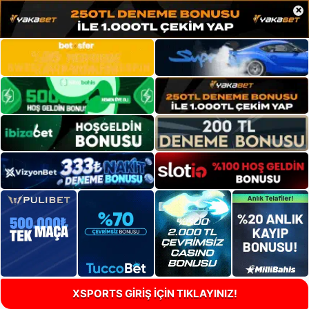
×
XSPORTS GİRİŞ İÇİN TIKLAYINIZ!