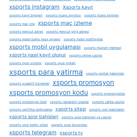
xsports instagram
Xsports kayıt
xsports kayıt bilgileri
xsports lisans ayrıntısı
xsports lisans bilgileri
xsports maç izleme
xsports maç izle
xsports mevcut adres
xsports mevcut giriş adresi
xsports mobil bahis nasıl oynanır
xsports mobil platformlar
xsports mobil uygulaması
xsports müşteri merkezi
xsports nasıl kayıt olunur
xsports online casino
xsports oyun sistemi
xsports oyun şirketi
xsports para yatirma
xsports portalı hakkında
xsports promosyon
xsports proaktif hizmetler
xsports promosyon kodu
xsports promosyonlar
xsports promosyon özet
xsports rekabetçi oranlar
xsports sahte casino
xsports sitesi
xsports sertifika doğrulama
xsports slot makineleri
xsports spor bahisleri
xsports spor bahisleri ve casino
xsports spor bahis sitesi
xsports spor duyuruları
xsports telegram
xsports tv